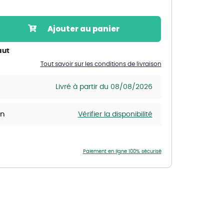
Nos marques de la nature
Découvrez nos marques
Ajouter au panier
Mon potager
Nos marques de la nature
aut
Tout savoir sur les conditions de livraison
Ventes éphémères de plantes
Livré à partir du 08/08/2026
in
Vérifier la disponibilité
Paiement en ligne 100% sécurisé