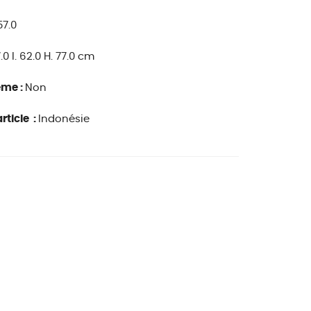
57.0
7.0 l. 62.0 H. 77.0 cm
ême :
Non
rticle :
Indonésie