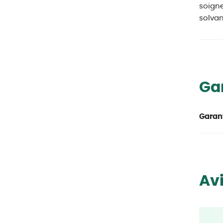
soigne
solvan
Ga
Garant
Avi