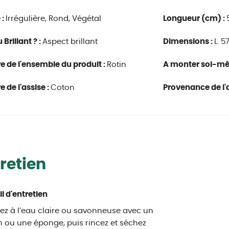
 :
Irrégulière, Rond, Végétal
Longueur (cm) :
Brillant ? :
Aspect brillant
Dimensions :
L. 5
e de l'ensemble du produit :
Rotin
A monter soi-m
e de l'assise :
Coton
Provenance de l'a
retien
l d'entretien
ez à l’eau claire ou savonneuse avec un
n ou une éponge, puis rincez et séchez