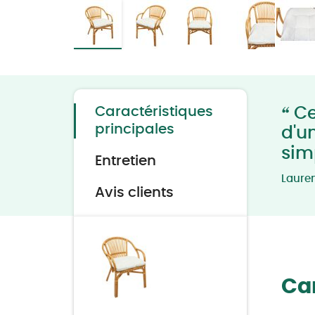
Skip
to
the
beginning
of
the
“
Caractéristiques
Ce
images
gallery
principales
d'u
sim
Entretien
Laure
Avis clients
Car