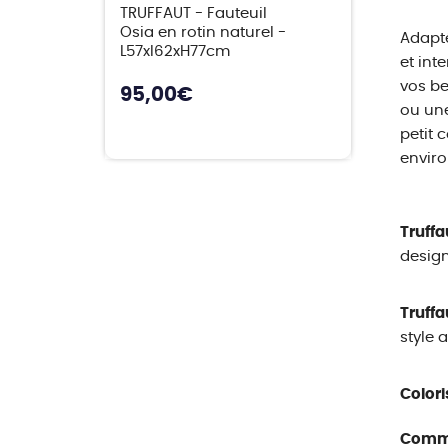
TRUFFAUT - Fauteuil
Osia en rotin naturel -
Adapté
L57xl62xH77cm
et int
vos be
95,00
€
ou une
petit 
enviro
Truffa
design
Truffa
style 
Colori
Comme