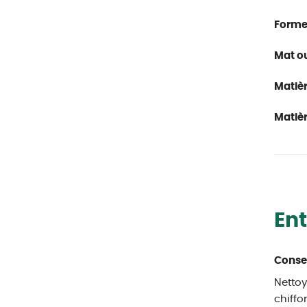
Forme
Mat ou 
Matièr
Matièr
Ent
Consei
Nettoy
chiffo