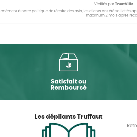
Vérifiés par
TrustVille
mément à notre politique de récolte des avis, les clients ont été sollicités apr
maximum 2 mois après réco
Satisfait ou
Remboursé
Les dépliants Truffaut
Retr