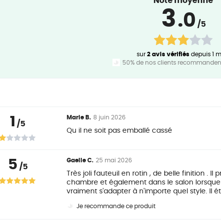
Note moyenne
3
.0
/5
sur
2 avis vérifiés
depuis 1 m
50% de nos clients recommandent
1
Marie B.
8 juin 2026
/5
Qu il ne soit pas emballé cassé
5
Gaelle C.
25 mai 2026
/5
Très joli fauteuil en rotin , de belle finition .
chambre et également dans le salon lorsque j'
vraiment s'adapter à n'importe quel style. Il é
Je recommande ce produit