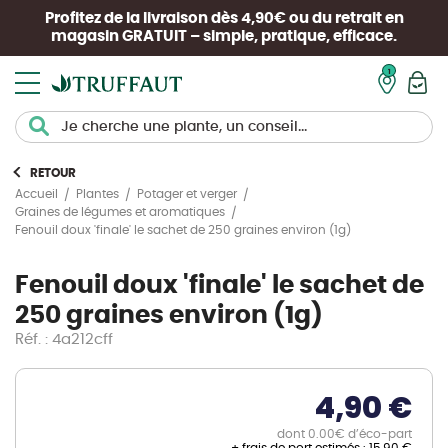
Profitez de la livraison dès 4,90€ ou du retrait en
magasin
GRATUIT
– simple, pratique, efficace.
Mon pan
RETOUR
Accueil
Plantes
Potager et verger
Graines de légumes et aromatiques
Fenouil doux 'finale' le sachet de 250 graines environ (1g)
Fenouil doux 'finale' le sachet de
250 graines environ (1g)
Réf. : 4a212cff
4,90 €
dont 0.00€ d’éco-part