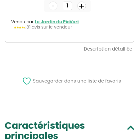
-
beginning
+
of
the
images
gallery
Vendu par
Le Jardin du PicVert
81 avis sur le vendeur
Description détaillée
Sauvegarder dans une liste de favoris
Caractéristiques
principales