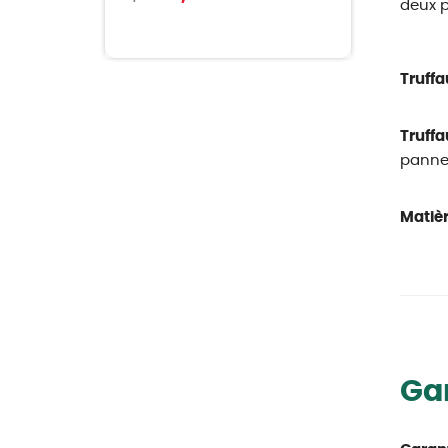
deux p
Truffa
Truffa
pannea
Matièr
Ga