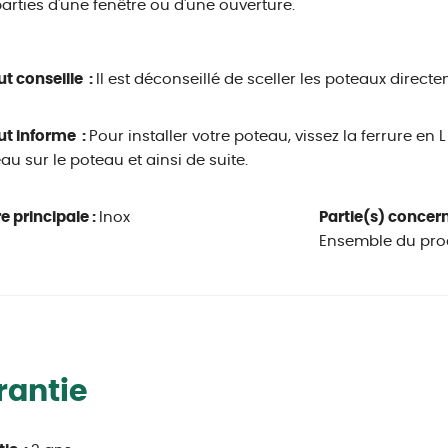
arties d'une fenêtre ou d'une ouverture.
ut conseille :
Il est déconseillé de sceller les poteaux direc
ut informe :
Pour installer votre poteau, vissez la ferrure en L
u sur le poteau et ainsi de suite.
e principale :
Inox
Partie(s) concern
Ensemble du pro
rantie