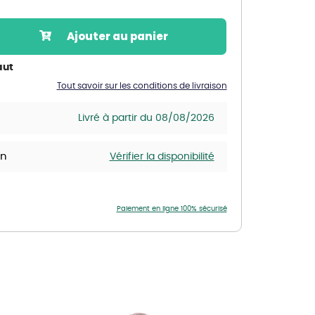
Nos marques de la nature
Découvrez nos marques
Ajouter au panier
Mon potager
aut
Nos marques de la nature
Tout savoir sur les conditions de livraison
Ventes éphémères de plantes
Livré à partir du 08/08/2026
in
Vérifier la disponibilité
Paiement en ligne 100% sécurisé