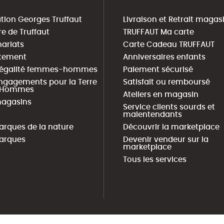
tion Georges Truffaut
Livraison et Retrait magas
re de Truffaut
TRUFFAUT Ma carte
nariats
Carte Cadeau TRUFFAUT
tement
Anniversaires enfants
 égalité femmes-hommes
Paiement sécurisé
ngagements pour la Terre
Satisfait ou remboursé
s Hommes
Ateliers en magasin
agasins
Service clients sourds et
malentendants
arques de la nature
Découvrir la marketplace
arques
Devenir vendeur sur la
marketplace
Tous les services