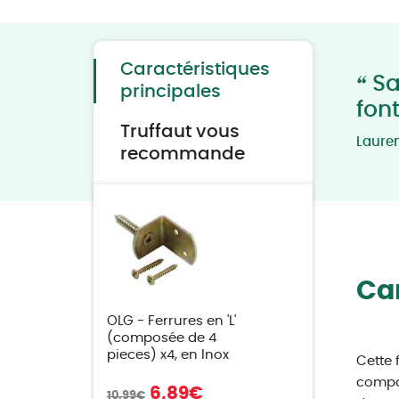
to
the
beginning
of
the
Caractéristiques
images
“
Sa
gallery
principales
fon
Truffaut vous
Laure
recommande
Car
OLG - Ferrures en 'L'
(composée de 4
pieces) x4, en Inox
Cette 
compos
6,89
€
10,99
€