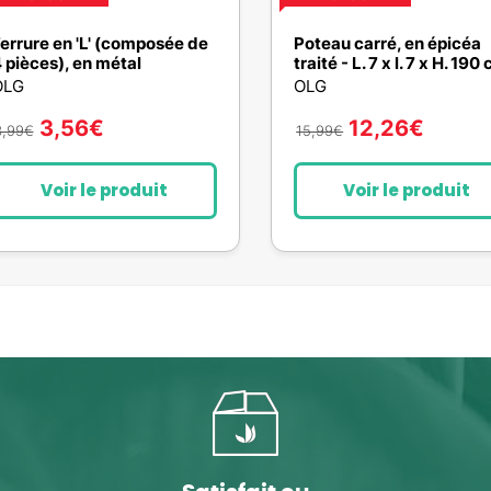
errure en 'L' (composée de
Poteau carré, en épicéa
 pièces), en métal
traité - L. 7 x l. 7 x H. 190
OLG
OLG
3,56
€
12,26
€
3,99
€
15,99
€
Voir le produit
Voir le produit