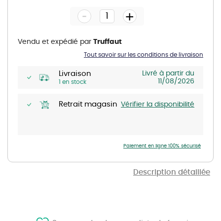
the
-
beginning
+
of
the
images
gallery
Vendu et expédié par
Truffaut
Tout savoir sur les conditions de livraison
Livraison
Livré à partir du
11/08/2026
1 en stock
Retrait magasin
Vérifier la disponibilité
Paiement en ligne 100% sécurisé
Description détaillée