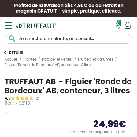
Profitez de la livraison dès 4,90€ ou du retrait en
magasin
GRATUIT
– simple, pratique, efficace.
Mon pan
RETOUR
Accueil
Plantes
Potager et verger
Fruitiers et agrumes
Figuier 'Ronde de Bordeaux' AB, conteneur, 3 litres
TRUFFAUT AB
Figuier 'Ronde de
Bordeaux' AB, conteneur, 3 litres
4.5
(2)
Réf. : 492118
24,99
€
dont eco-participation : 0.00€