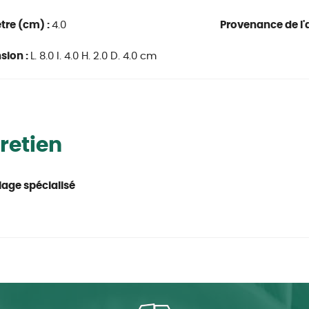
tre (cm) :
4.0
Provenance de l'a
sion :
L. 8.0 l. 4.0 H. 2.0 D. 4.0 cm
retien
age spécialisé