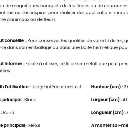
on de magnifiques bouquets de feuillages ou de couronnes 
nt même s'en inspirer pour réaliser des applications murale
me d'animaux ou de fleurs.
ut conseille :
Pour conserver les qualités de votre fil de fer,
-le dans son emballage ou dans une boite hermétique pour 
ut informe :
Facile à utiliser, ce fil de fer métallique peut pr
tées.
 d'utilisation :
Usage intérieur exclusif
Hauteur (cm) :
2.
s principal :
Blanc
Largeur (cm) :
4.
 :
Rond
Longueur (cm) :
e principale :
Métal
A monter soi-m