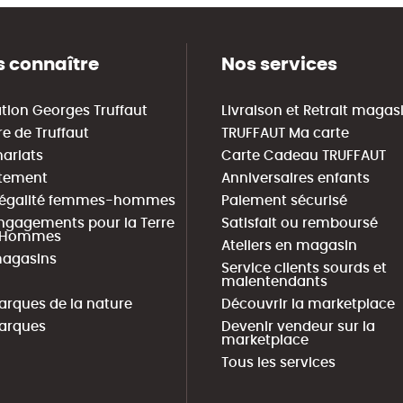
 connaître
Nos services
tion Georges Truffaut
Livraison et Retrait magas
re de Truffaut
TRUFFAUT Ma carte
nariats
Carte Cadeau TRUFFAUT
tement
Anniversaires enfants
 égalité femmes-hommes
Paiement sécurisé
ngagements pour la Terre
Satisfait ou remboursé
s Hommes
Ateliers en magasin
agasins
Service clients sourds et
malentendants
arques de la nature
Découvrir la marketplace
arques
Devenir vendeur sur la
marketplace
Tous les services