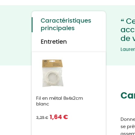
to
the
beginning
of
the
“
Caractéristiques
Ce
images
gallery
principales
acc
de 
Entretien
Laure
Car
Fil en métal 8x4x2cm
blanc
1,64 €
3,29 €
Donnez
se prê
assemb