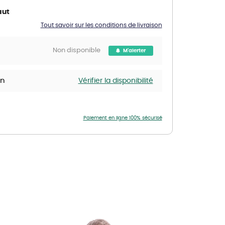
aut
Nos marques de la nature
Découvrez nos marques
Tout savoir sur les conditions de livraison
Mon potager
Nos marques de la nature
Non disponible
M'alerter
Ventes éphémères de plantes
in
Vérifier la disponibilité
Paiement en ligne 100% sécurisé