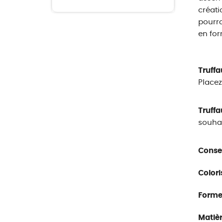
créati
pourro
en for
Truffa
Placez
Truffa
souhai
Conseil
Colori
Forme
Matièr