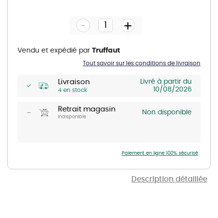
to
the
-
beginning
+
of
the
images
gallery
Vendu et expédié par
Truffaut
Tout savoir sur les conditions de livraison
Livraison
Livré à partir du
10/08/2026
4 en stock
Retrait magasin
Non disponible
Indisponible
Paiement en ligne 100% sécurisé
Description détaillée