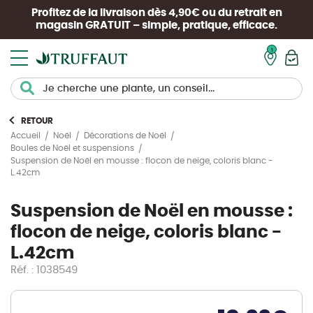
Profitez de la livraison dès 4,90€ ou du retrait en
magasin
GRATUIT
– simple, pratique, efficace.
Mon pan
RETOUR
Accueil
Noël
Décorations de Noël
Boules de Noël et suspensions
Suspension de Noël en mousse : flocon de neige, coloris blanc -
L.42cm
Suspension de Noël en mousse :
flocon de neige, coloris blanc -
L.42cm
Réf. : 1038549