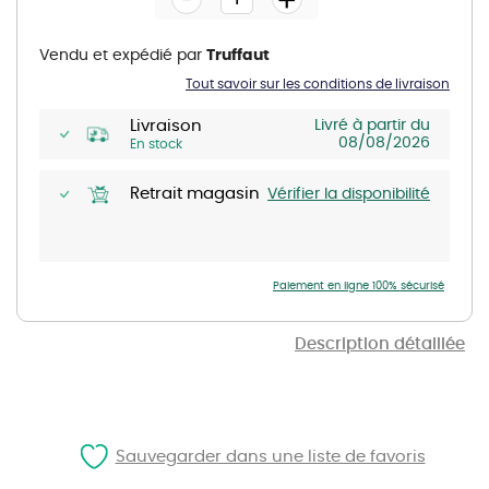
of
the
images
gallery
Vendu et expédié par
Truffaut
Tout savoir sur les conditions de livraison
Livraison
Livré à partir du
08/08/2026
En stock
Retrait magasin
Vérifier la disponibilité
Paiement en ligne 100% sécurisé
Description détaillée
Sauvegarder dans une liste de favoris