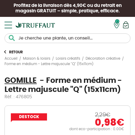
Profitez de la livraison dès 4,90€ ou du retrait en
magasin
GRATUIT
– simple, pratique, efficace.
Mon pan
RETOUR
Accueil
Maison & loisirs
Loisirs créatifs
Décoration créative
Forme en médium - Lettre majuscule "Q" (15x11cm)
GOMILLE
Forme en médium -
Lettre majuscule "Q" (15x11cm)
Réf. : 476805
2,29
€
DESTOCK
0,98
€
dont eco-participation : 0.00€