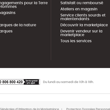
ngagements pour la Terre
Satisfait ou remboursé
s Hommes
Ateliers en magasin
agasins
Service clients sourds et
malentendants
arques de la nature
Découvrir la marketplace
arques
Devenir vendeur sur la
marketplace
Tous les services
Du lundi au samedi de 10h à 18h.
Générales d'Utilisation de la Marketplace
Protection Données Personnel