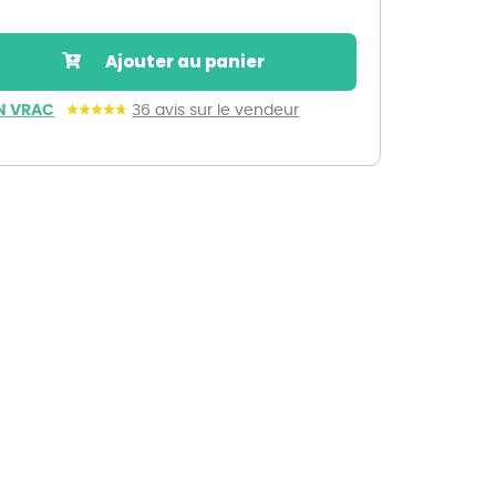
Nos marques de la nature
Découvrez nos marques
Ajouter au panier
Mon potager
Nos marques de la nature
N VRAC
36 avis sur le vendeur
Ventes éphémères de plantes