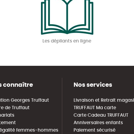
Les dépliants en ligne
 connaître
Nos services
tion Georges Truffaut
Livraison et Retrait magas
re de Truffaut
TRUFFAUT Ma carte
nariats
Carte Cadeau TRUFFAUT
tement
Anniversaires enfants
 égalité femmes-hommes
Paiement sécurisé