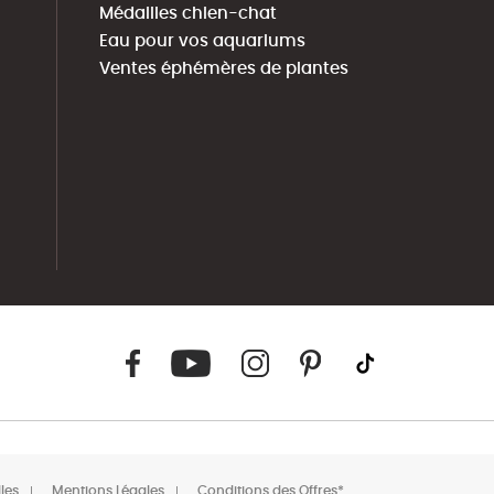
Médailles chien-chat
Eau pour vos aquariums
Ventes éphémères de plantes
les
Mentions Légales
Conditions des Offres*