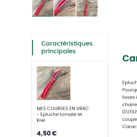
Skip
to
the
beginning
of
the
Caractéristiques
images
gallery
principales
Car
Epluch
Pourqu
lisses
chaire
MES COURSES EN VRAC
D'UTIL
- Epluche tomate et
couper
kiwi
Caract
4,50 €