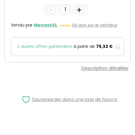
the
-
beginning
+
of
the
images
gallery
Vendu par
MercatoXL
141 avis sur le vendeur
75,32 €
2 autres offres partenaires
à partir de
Description détaillée
Sauvegarder dans une liste de favoris