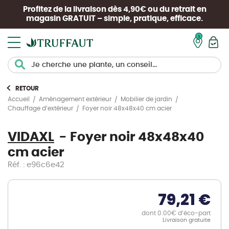
Profitez de la livraison dès 4,90€ ou du retrait en
magasin
GRATUIT
– simple, pratique, efficace.
Mon pan
RETOUR
Accueil
Aménagement extérieur
Mobilier de jardin
Foyer noir 48x48x40 cm acier
Chauffage d’extérieur
VIDAXL
Foyer noir 48x48x40
cm acier
Réf. : e96c6e42
79,21 €
dont 0.00€ d’éco-part
Livraison gratuite