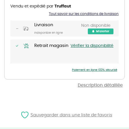
the
Vendu et expédié par
Truffaut
beginning
of
Tout savoir sur les conditions de livraison
the
images
gallery
Livraison
Non disponible
M'alerter
Indisponible en ligne
Retrait magasin
Vérifier la disponibilité
Paiement en ligne 100% sécurisé
Description détaillée
Sauvegarder dans une liste de favoris