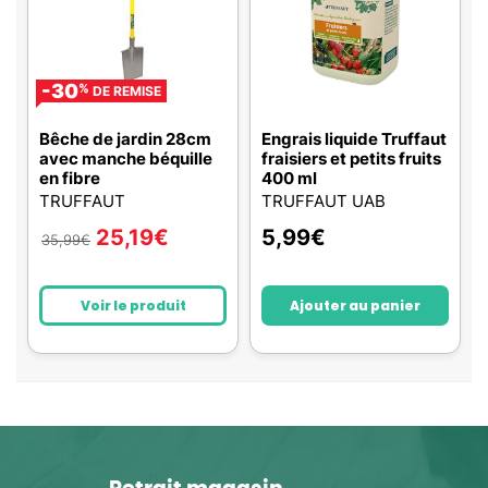
-30
%
DE REMISE
Bêche de jardin 28cm
Engrais liquide Truffaut
avec manche béquille
fraisiers et petits fruits
en fibre
400 ml
TRUFFAUT
TRUFFAUT UAB
25,19
€
5,99
€
35,99
€
Voir le produit
Ajouter au panier