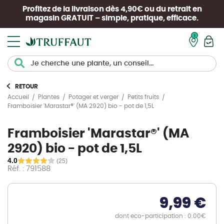
Profitez de la livraison dès 4,90€ ou du retrait en
magasin
GRATUIT
– simple, pratique, efficace.
Mon pan
RETOUR
Accueil
Plantes
Potager et verger
Petits fruits
Framboisier 'Marastar®' (MA 2920) bio - pot de 1,5L
Framboisier 'Marastar®' (MA
2920) bio - pot de 1,5L
4.0
(25)
Réf. : 791588
9,99 €
dont eco-participation : 0.00€