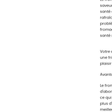
saveur
santé 
rafraî
problè
fromag
santé 
Votre 
une fr
plaisi
Avanta
Le fro
d'abor
ce qui
plus d
meille