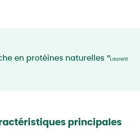
”
che en protéines naturelles
Laurent
actéristiques principales