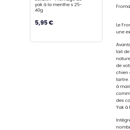
yak à la menthe s 25-
Froma
40g
5,95 €
Le Fro
une ex
Avanta
lait d
nature
de vot
chien 
tartre
à main
comme
des co
Yak à 
Intégr
nombr