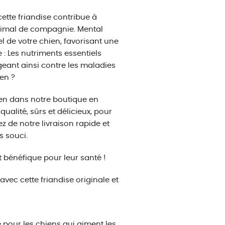
 cette friandise contribue à
animal de compagnie. Mental
el de votre chien, favorisant une
: Les nutriments essentiels
geant ainsi contre les maladies
en ?
en dans notre boutique en
alité, sûrs et délicieux, pour
z de notre livraison rapide et
s souci.
 bénéfique pour leur santé !
vec cette friandise originale et
 pour les chiens qui aiment les