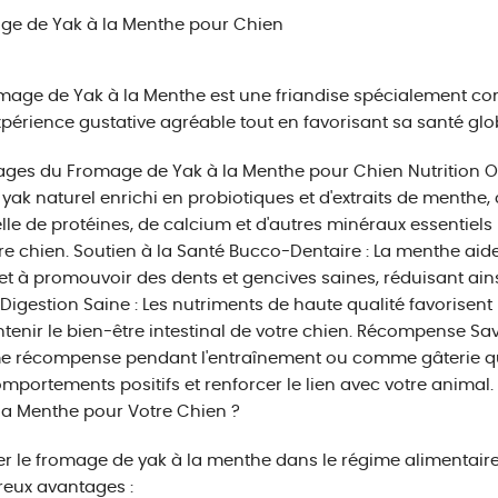
ge de Yak à la Menthe pour Chien
mage de Yak à la Menthe est une friandise spécialement con
périence gustative agréable tout en favorisant sa santé glo
ges du Fromage de Yak à la Menthe pour Chien Nutrition Opt
e yak naturel enrichi en probiotiques et d'extraits de menthe
lle de protéines, de calcium et d'autres minéraux essentiels
re chien. Soutien à la Santé Bucco-Dentaire : La menthe aide 
et à promouvoir des dents et gencives saines, réduisant ains
. Digestion Saine : Les nutriments de haute qualité favorisen
tenir le bien-être intestinal de votre chien. Récompense Savo
 récompense pendant l'entraînement ou comme gâterie q
mportements positifs et renforcer le lien avec votre animal
la Menthe pour Votre Chien ?
er le fromage de yak à la menthe dans le régime alimentaire
eux avantages :