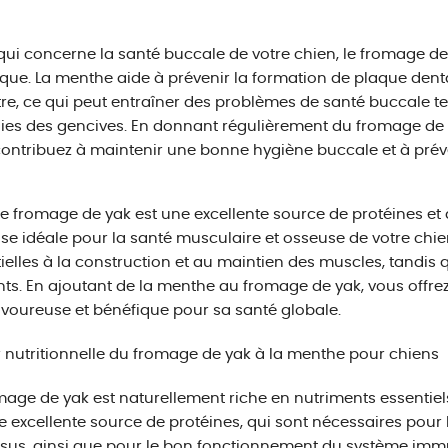
qui concerne la santé buccale de votre chien, le fromage d
que. La menthe aide à prévenir la formation de plaque denta
tre, ce qui peut entraîner des problèmes de santé buccale te
es des gencives. En donnant régulièrement du fromage de y
ontribuez à maintenir une bonne hygiène buccale et à prév
 le fromage de yak est une excellente source de protéines et 
ise idéale pour la santé musculaire et osseuse de votre chie
ielles à la construction et au maintien des muscles, tandis q
nts. En ajoutant de la menthe au fromage de yak, vous offrez
avoureuse et bénéfique pour sa santé globale.
 nutritionnelle du fromage de yak à la menthe pour chiens
mage de yak est naturellement riche en nutriments essentiels 
e excellente source de protéines, qui sont nécessaires pour 
ssus, ainsi que pour le bon fonctionnement du système immu