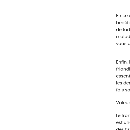
En ce 
bénéfi
de tar
maladi
vous c
Enfin,
friand
essent
les de
fois s
Valeur
Le fro
est un
des ti