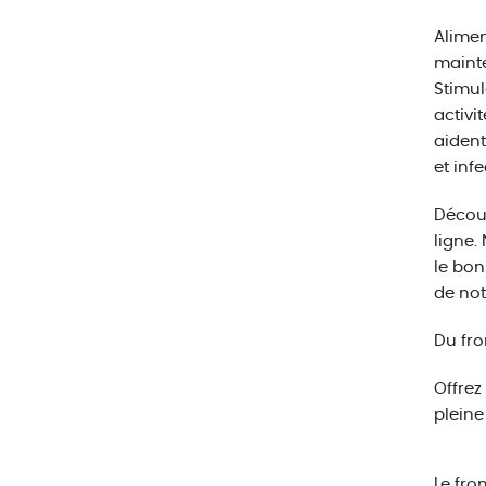
Alimen
mainte
Stimul
activi
aident
et inf
Décou
ligne.
le bon
de not
Du fro
Offrez
pleine
Le fro