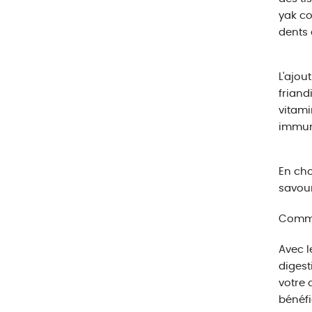
yak co
dents 
L'ajou
friand
vitami
immuni
En cho
savour
Commen
Avec l
digest
votre 
bénéfi