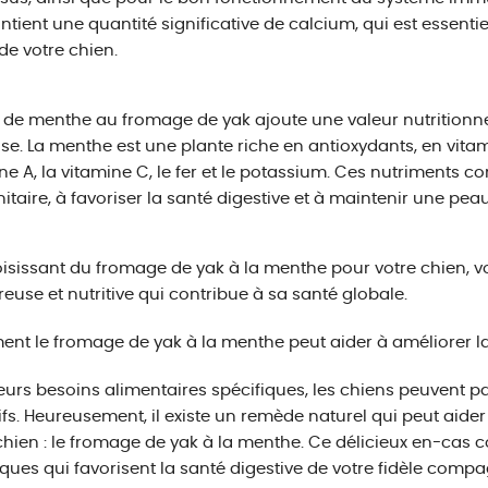
ntient une quantité significative de calcium, qui est essentie
de votre chien.
t de menthe au fromage de yak ajoute une valeur nutritionn
ise. La menthe est une plante riche en antioxydants, en vita
ne A, la vitamine C, le fer et le potassium. Ces nutriments c
taire, à favoriser la santé digestive et à maintenir une peau
isissant du fromage de yak à la menthe pour votre chien, vou
euse et nutritive qui contribue à sa santé globale.
t le fromage de yak à la menthe peut aider à améliorer la 
eurs besoins alimentaires spécifiques, les chiens peuvent pa
ifs. Heureusement, il existe un remède naturel qui peut aider
chien : le fromage de yak à la menthe. Ce délicieux en-cas c
ques qui favorisent la santé digestive de votre fidèle comp