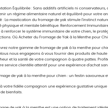
tation Équilibrée : Sans additifs artificiels ni conservateurs,
nir un régime alimentaire naturel et équilibré pour votre 
é : La mastication du fromage de yak stimule l'instinct natur
té physique et mentale bénéfique. Renforcement Immunitaire 
 à renforcer le système immunitaire de votre chien, le proté
ections. Où Acheter du Fromage de Yak à la Menthe pour Chi
vrez notre gamme de fromage de yak à la menthe pour chi
 Nous nous engageons à vous fournir des produits de haute qu
heur et la santé de votre compagnon à quatre pattes. Profite
re service clientèle attentif pour une expérience d'achat san
mage de yak à la menthe pour chien : un festin savoureux et
 à votre fidèle compagnon une expérience gustative unique a
 de bienfaits.
mage de yak à la menthe est une option de traitement idéale