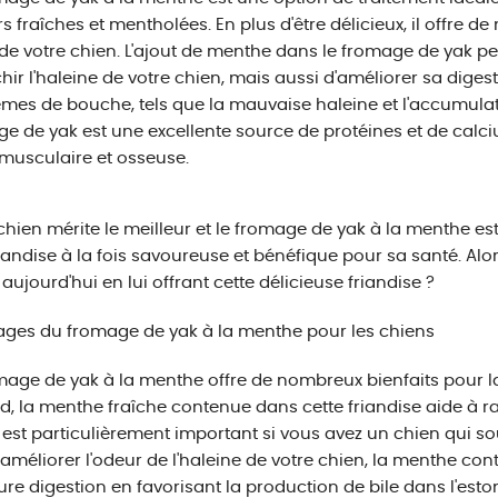
s fraîches et mentholées. En plus d'être délicieux, il offre 
de votre chien. L'ajout de menthe dans le fromage de yak 
chir l'haleine de votre chien, mais aussi d'améliorer sa digest
mes de bouche, tels que la mauvaise haleine et l'accumulati
e de yak est une excellente source de protéines et de calci
musculaire et osseuse.
chien mérite le meilleur et le fromage de yak à la menthe est l
iandise à la fois savoureuse et bénéfique pour sa santé. Alor
r aujourd'hui en lui offrant cette délicieuse friandise ?
ges du fromage de yak à la menthe pour les chiens
mage de yak à la menthe offre de nombreux bienfaits pour la
d, la menthe fraîche contenue dans cette friandise aide à raf
 est particulièrement important si vous avez un chien qui s
'améliorer l'odeur de l'haleine de votre chien, la menthe co
ure digestion en favorisant la production de bile dans l'est