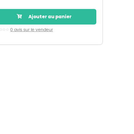
Nos marques de la nature
Découvrez nos marques
Ajouter au panier
Mon potager
Nos marques de la nature
0 avis sur le vendeur
Ventes éphémères de plantes