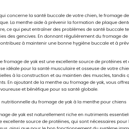
qui concerne la santé buccale de votre chien, le fromage d
que. La menthe aide à prévenir la formation de plaque denta
tre, ce qui peut entraîner des problèmes de santé buccale te
es des gencives. En donnant régulièrement du fromage de y
ontribuez à maintenir une bonne hygiène buccale et à prév
 le fromage de yak est une excellente source de protéines et 
ise idéale pour la santé musculaire et osseuse de votre chie
ielles à la construction et au maintien des muscles, tandis q
nts. En ajoutant de la menthe au fromage de yak, vous offrez
avoureuse et bénéfique pour sa santé globale.
 nutritionnelle du fromage de yak à la menthe pour chiens
mage de yak est naturellement riche en nutriments essentiels 
e excellente source de protéines, qui sont nécessaires pour 
ssus, ainsi que pour le bon fonctionnement du système immu