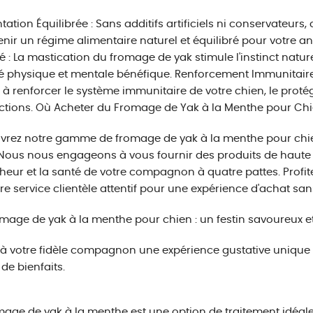
tation Équilibrée : Sans additifs artificiels ni conservateurs,
nir un régime alimentaire naturel et équilibré pour votre 
é : La mastication du fromage de yak stimule l'instinct natur
té physique et mentale bénéfique. Renforcement Immunitaire 
 à renforcer le système immunitaire de votre chien, le proté
ections. Où Acheter du Fromage de Yak à la Menthe pour Chi
vrez notre gamme de fromage de yak à la menthe pour chi
 Nous nous engageons à vous fournir des produits de haute qu
heur et la santé de votre compagnon à quatre pattes. Profite
re service clientèle attentif pour une expérience d'achat san
mage de yak à la menthe pour chien : un festin savoureux et
 à votre fidèle compagnon une expérience gustative unique a
 de bienfaits.
mage de yak à la menthe est une option de traitement idéale