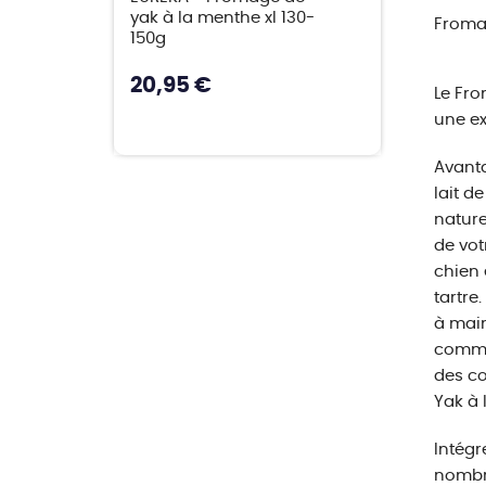
yak à la menthe xl 130-
Froma
150g
20,95 €
Le Fro
une ex
Avanta
lait d
nature
de vot
chien 
tartre
à main
comme
des co
Yak à 
Intégr
nombr