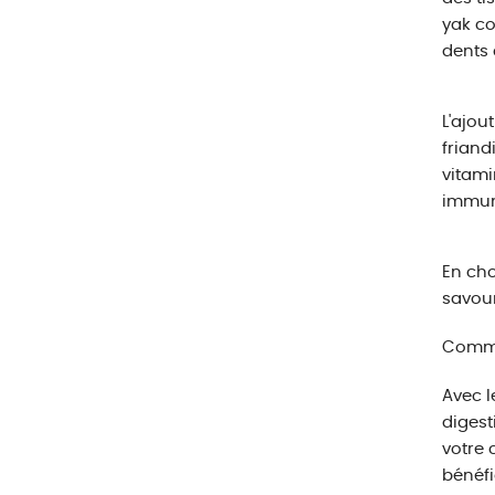
yak co
dents 
L'ajou
friand
vitami
immuni
En cho
savour
Commen
Avec l
digest
votre 
bénéfi