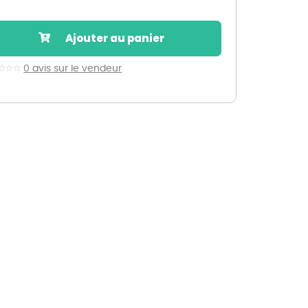
Nos marques de la nature
Découvrez nos marques
Ajouter au panier
Mon potager
Nos marques de la nature
0 avis sur le vendeur
Ventes éphémères de plantes