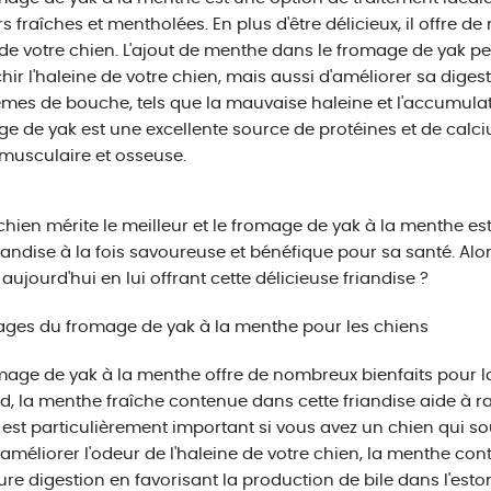
s fraîches et mentholées. En plus d'être délicieux, il offre 
de votre chien. L'ajout de menthe dans le fromage de yak 
chir l'haleine de votre chien, mais aussi d'améliorer sa digest
mes de bouche, tels que la mauvaise haleine et l'accumulati
e de yak est une excellente source de protéines et de calci
musculaire et osseuse.
chien mérite le meilleur et le fromage de yak à la menthe est l
iandise à la fois savoureuse et bénéfique pour sa santé. Alor
r aujourd'hui en lui offrant cette délicieuse friandise ?
ges du fromage de yak à la menthe pour les chiens
mage de yak à la menthe offre de nombreux bienfaits pour la
d, la menthe fraîche contenue dans cette friandise aide à raf
 est particulièrement important si vous avez un chien qui s
'améliorer l'odeur de l'haleine de votre chien, la menthe co
ure digestion en favorisant la production de bile dans l'est