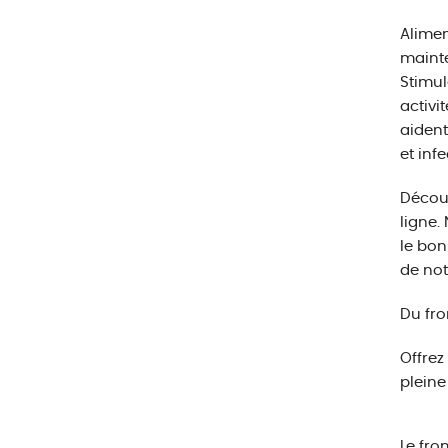
Alimen
mainte
Stimul
activi
aident
et inf
Décou
ligne.
le bon
de not
Du fro
Offrez
pleine
Le fro