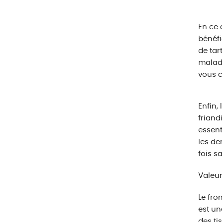
En ce 
bénéfi
de tar
maladi
vous c
Enfin,
friand
essent
les de
fois s
Valeur
Le fro
est un
des ti