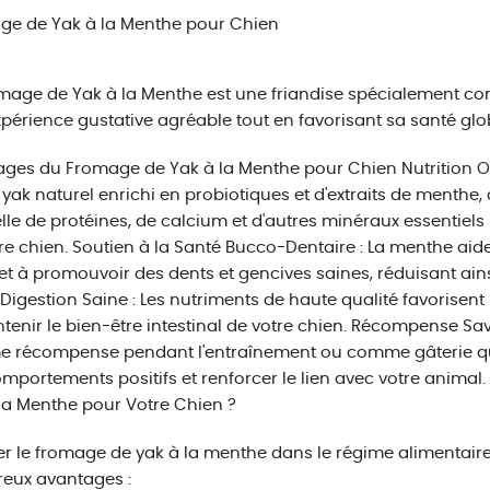
ge de Yak à la Menthe pour Chien
mage de Yak à la Menthe est une friandise spécialement con
périence gustative agréable tout en favorisant sa santé glo
ges du Fromage de Yak à la Menthe pour Chien Nutrition Opt
e yak naturel enrichi en probiotiques et d'extraits de menthe
lle de protéines, de calcium et d'autres minéraux essentiels
re chien. Soutien à la Santé Bucco-Dentaire : La menthe aide 
et à promouvoir des dents et gencives saines, réduisant ains
. Digestion Saine : Les nutriments de haute qualité favorisen
tenir le bien-être intestinal de votre chien. Récompense Savo
 récompense pendant l'entraînement ou comme gâterie q
mportements positifs et renforcer le lien avec votre animal
la Menthe pour Votre Chien ?
er le fromage de yak à la menthe dans le régime alimentaire
eux avantages :