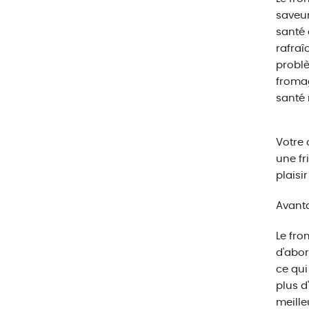
saveur
santé 
rafraî
problè
fromag
santé 
Votre 
une fr
plaisi
Avanta
Le fro
d'abor
ce qui
plus d
meille