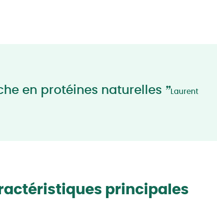
”
che en protéines naturelles
Laurent
actéristiques principales