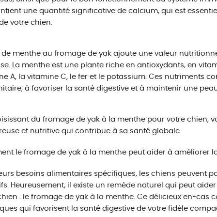
ntient une quantité significative de calcium, qui est essentie
de votre chien.
t de menthe au fromage de yak ajoute une valeur nutritionn
ise. La menthe est une plante riche en antioxydants, en vita
ne A, la vitamine C, le fer et le potassium. Ces nutriments c
taire, à favoriser la santé digestive et à maintenir une peau
isissant du fromage de yak à la menthe pour votre chien, vou
euse et nutritive qui contribue à sa santé globale.
t le fromage de yak à la menthe peut aider à améliorer la 
eurs besoins alimentaires spécifiques, les chiens peuvent pa
ifs. Heureusement, il existe un remède naturel qui peut aider
chien : le fromage de yak à la menthe. Ce délicieux en-cas c
ques qui favorisent la santé digestive de votre fidèle comp