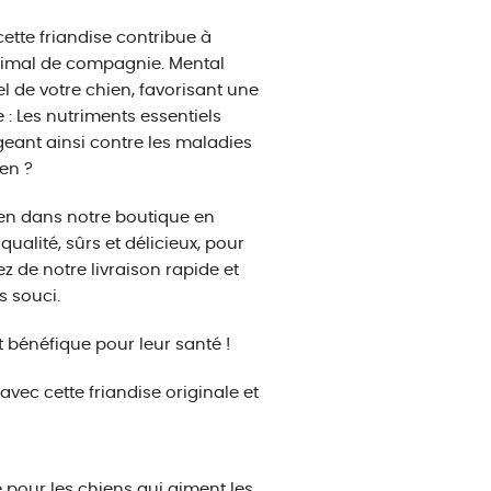
 cette friandise contribue à
animal de compagnie. Mental
el de votre chien, favorisant une
: Les nutriments essentiels
geant ainsi contre les maladies
en ?
en dans notre boutique en
alité, sûrs et délicieux, pour
z de notre livraison rapide et
s souci.
 bénéfique pour leur santé !
vec cette friandise originale et
 pour les chiens qui aiment les