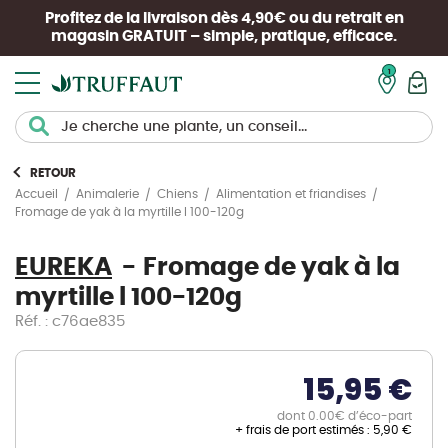
Profitez de la livraison dès 4,90€ ou du retrait en
magasin
GRATUIT
– simple, pratique, efficace.
Mon pan
RETOUR
Accueil
Animalerie
Chiens
Alimentation et friandises
Fromage de yak à la myrtille l 100-120g
EUREKA
Fromage de yak à la
myrtille l 100-120g
Réf. : c76ae835
15,95 €
dont 0.00€ d’éco-part
+ frais de port estimés :
5,90 €