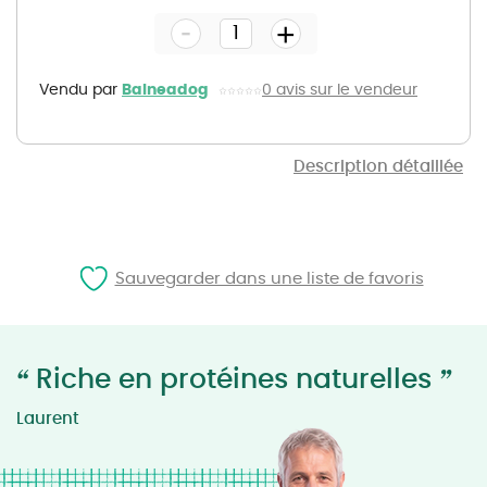
the
-
beginning
+
of
the
images
gallery
Vendu par
Balneadog
0 avis sur le vendeur
Description détaillée
Sauvegarder dans une liste de favoris
“
”
Riche en protéines naturelles
Laurent