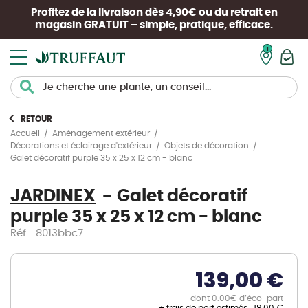
Profitez de la livraison dès 4,90€ ou du retrait en
magasin
GRATUIT
– simple, pratique, efficace.
Mon pan
RETOUR
Accueil
Aménagement extérieur
Décorations et éclairage d'extérieur
Objets de décoration
Galet décoratif purple 35 x 25 x 12 cm - blanc
JARDINEX
Galet décoratif
purple 35 x 25 x 12 cm - blanc
Réf. : 8013bbc7
139,00 €
dont 0.00€ d’éco-part