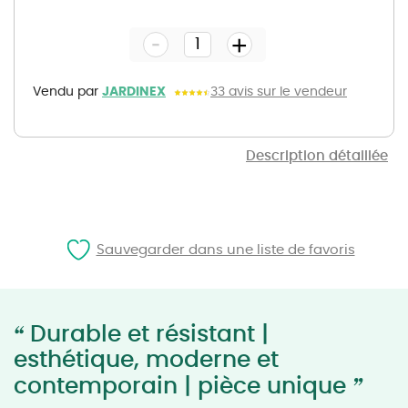
to
the
-
beginning
+
of
the
images
gallery
Vendu par
JARDINEX
33 avis sur le vendeur
Description détaillée
Sauvegarder dans une liste de favoris
“
Durable et résistant |
esthétique, moderne et
”
contemporain | pièce unique