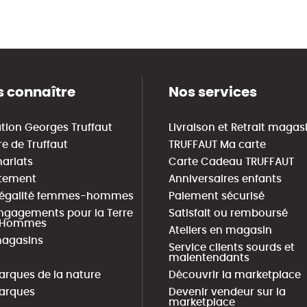
 connaître
Nos services
tion Georges Truffaut
Livraison et Retrait magas
re de Truffaut
TRUFFAUT Ma carte
nariats
Carte Cadeau TRUFFAUT
tement
Anniversaires enfants
 égalité femmes-hommes
Paiement sécurisé
ngagements pour la Terre
Satisfait ou remboursé
s Hommes
Ateliers en magasin
agasins
Service clients sourds et
malentendants
arques de la nature
Découvrir la marketplace
arques
Devenir vendeur sur la
marketplace