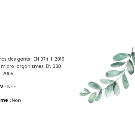
es des gants : EN 374-1-2016-
les micro-organismes. EN 388-
: 2009.
V :
Non
ême :
Non