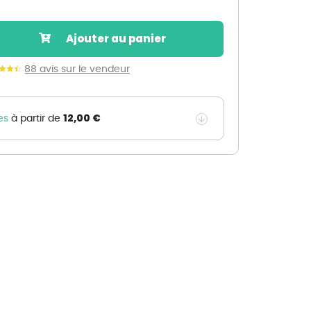
Nos marques de la nature
Découvrez nos marques
Ajouter au panier
Mon potager
Nos marques de la nature
88 avis sur le vendeur
Ventes éphémères de plantes
12,00 €
es
à partir de