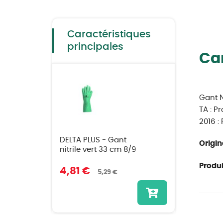
to
the
beginning
of
the
Caractéristiques
images
gallery
principales
Car
Gant N
TA : P
2016 :
DELTA PLUS - Gant
Origin
nitrile vert 33 cm 8/9
Produit
4,81 €
5,29 €