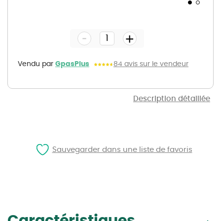
Skip
to
the
-
beginning
+
of
the
images
gallery
Vendu par
GpasPlus
84 avis sur le vendeur
Description détaillée
Sauvegarder dans une liste de favoris