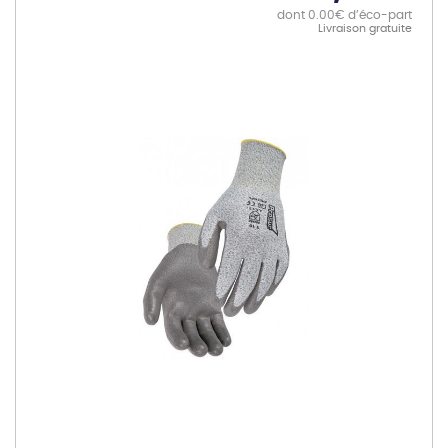
dont 0.00€ d’éco-part
Livraison gratuite
Skip
to
the
end
of
the
images
gallery