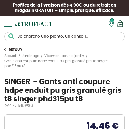
Profitez de la livraison dès 4,90€ ou du retrait en
magasin
GRATUIT
– simple, pratique, efficace.
Mon pan
RETOUR
Accueil
Jardinage
Vêtement pour le jardin
Gants anti coupure hdpe enduit pu gris granulé gris t8 singer
phd315pu t8
SINGER
Gants anti coupure
hdpe enduit pu gris granulé gris
t8 singer phd315pu t8
Réf. : 41dfd5bf
14,46 €