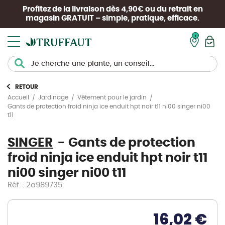
Profitez de la livraison dès 4,90€ ou du retrait en
magasin
GRATUIT
– simple, pratique, efficace.
Mon pan
RETOUR
Accueil
Jardinage
Vêtement pour le jardin
Gants de protection froid ninja ice enduit hpt noir t11 ni00 singer ni00
t11
SINGER
Gants de protection
froid ninja ice enduit hpt noir t11
ni00 singer ni00 t11
Réf. : 2a989735
16,02 €