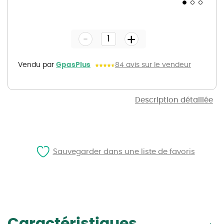
Skip
to
the
-
beginning
+
of
the
images
gallery
Vendu par
GpasPlus
84 avis sur le vendeur
Description détaillée
Sauvegarder dans une liste de favoris