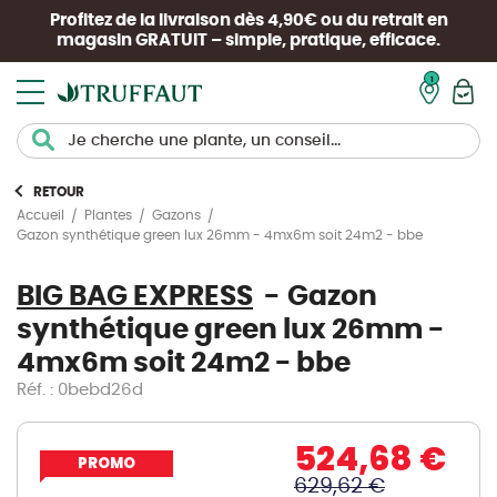
Profitez de la livraison dès 4,90€ ou du retrait en
magasin
GRATUIT
– simple, pratique, efficace.
Mon pan
RETOUR
Accueil
Plantes
Gazons
Gazon synthétique green lux 26mm - 4mx6m soit 24m2 - bbe
BIG BAG EXPRESS
Gazon
synthétique green lux 26mm -
4mx6m soit 24m2 - bbe
Réf. : 0bebd26d
524,68 €
PROMO
629,62 €