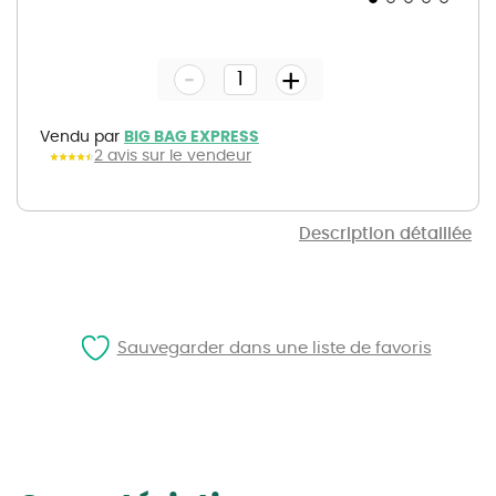
Skip
to
the
-
beginning
+
of
the
images
gallery
Vendu par
BIG BAG EXPRESS
2 avis sur le vendeur
Description détaillée
Sauvegarder dans une liste de favoris