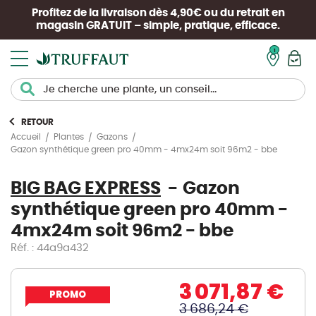
Profitez de la livraison dès 4,90€ ou du retrait en
magasin
GRATUIT
– simple, pratique, efficace.
Mon pan
RETOUR
Accueil
Plantes
Gazons
Gazon synthétique green pro 40mm - 4mx24m soit 96m2 - bbe
BIG BAG EXPRESS
Gazon
synthétique green pro 40mm -
4mx24m soit 96m2 - bbe
Réf. : 44a9a432
3 071,87 €
PROMO
3 686,24 €