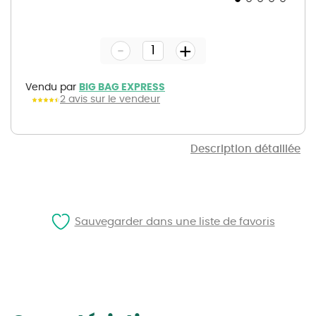
Skip
to
the
-
beginning
+
of
the
images
gallery
Vendu par
BIG BAG EXPRESS
2 avis sur le vendeur
Description détaillée
Sauvegarder dans une liste de favoris