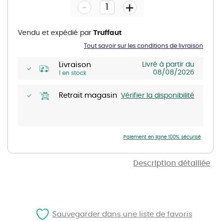
-
beginning
+
of
the
images
gallery
Vendu et expédié par
Truffaut
Tout savoir sur les conditions de livraison
Livraison
Livré à partir du
08/08/2026
1 en stock
Retrait magasin
Vérifier la disponibilité
Paiement en ligne 100% sécurisé
Description détaillée
Sauvegarder dans une liste de favoris