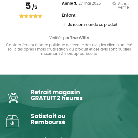
5
Annie S.
27 mai 2025
Achat
/5
vérifié
Enfant
Je recommande ce produit
Vérifiés par
TrustVille
Conformément à notre politique de récolte des avis, les clients ont été
sollicités après 1 mois d’utilisation du produit et ces avis sont publiés
maximum 2 mois après récolte
Retrait magasin
GRATUIT 2 heures
Satisfait ou
Remboursé