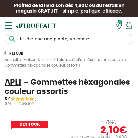
Profitez de la livraison dès 4,90€ ou du retrait en
magasin
GRATUIT
– simple, pratique, efficace.
Mon pan
RETOUR
Accueil
Maison & loisirs
Loisirs créatifs
Décoration créative
Gommettes héxagonales couleur assortis
APLI
Gommettes héxagonales
couleur assortis
5.0
(3)
Réf. : 1036003
3,79
€
DESTOCK
2,10
€
dont eco-participation : 0.00€