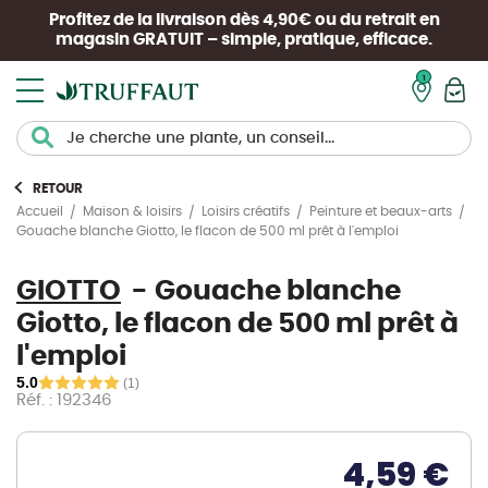
Profitez de la livraison dès 4,90€ ou du retrait en
magasin
GRATUIT
– simple, pratique, efficace.
Mon pan
RETOUR
Accueil
Maison & loisirs
Loisirs créatifs
Peinture et beaux-arts
Gouache blanche Giotto, le flacon de 500 ml prêt à l'emploi
GIOTTO
Gouache blanche
Giotto, le flacon de 500 ml prêt à
l'emploi
5.0
(1)
Réf. : 192346
4,59 €