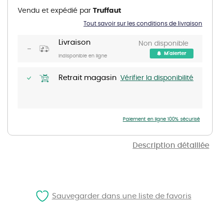
the
Vendu et expédié par
Truffaut
beginning
of
Tout savoir sur les conditions de livraison
the
images
gallery
Livraison
Non disponible
M'alerter
Indisponible en ligne
Retrait magasin
Vérifier la disponibilité
Paiement en ligne 100% sécurisé
Description détaillée
Sauvegarder dans une liste de favoris