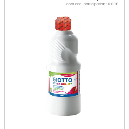
dont eco-participation : 0.00€
Skip
to
the
end
of
the
images
gallery
Skip
to