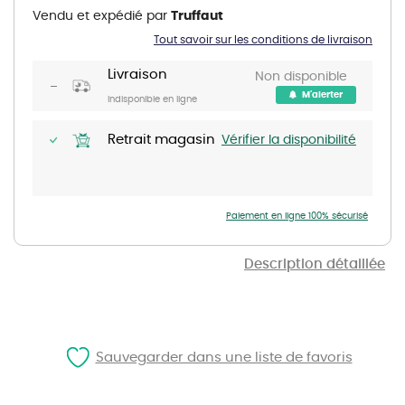
the
Vendu et expédié par
Truffaut
beginning
of
Tout savoir sur les conditions de livraison
the
images
gallery
Livraison
Non disponible
M'alerter
Indisponible en ligne
Retrait magasin
Vérifier la disponibilité
Paiement en ligne 100% sécurisé
Description détaillée
Sauvegarder dans une liste de favoris