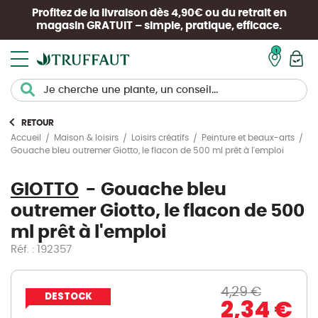
Profitez de la livraison dès 4,90€ ou du retrait en
magasin
GRATUIT
– simple, pratique, efficace.
Mon pan
RETOUR
Accueil
Maison & loisirs
Loisirs créatifs
Peinture et beaux-arts
Gouache bleu outremer Giotto, le flacon de 500 ml prêt à l'emploi
GIOTTO
Gouache bleu
outremer Giotto, le flacon de 500
ml prêt à l'emploi
Réf. : 192357
4,29 €
DESTOCK
2,34 €