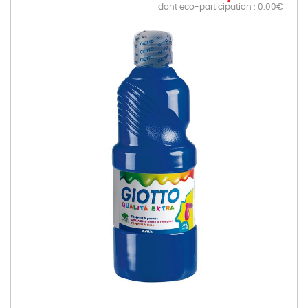
dont eco-participation : 0.00€
Skip
to
the
end
of
the
images
gallery
Skip
to