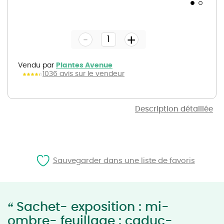
Skip
to
the
-
beginning
+
of
the
images
gallery
Vendu par
Plantes Avenue
1036 avis sur le vendeur
Description détaillée
Sauvegarder dans une liste de favoris
“
Sachet- exposition : mi-
ombre- feuillage : caduc-