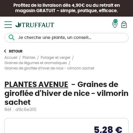
Profitez de la livraison dès 4,90€ ou du retrait en
magasin
GRATUIT
– simple, pratique, efficace.
Mon pan
RETOUR
Accueil
Plantes
Potager et verger
Graines de légumes et aromatiques
Graines de giroflée d'hiver de nice - vilmorin sachet
PLANTES AVENUE
Graines de
giroflée d'hiver de nice - vilmorin
sachet
Réf. : d9c6e310
5,28 €