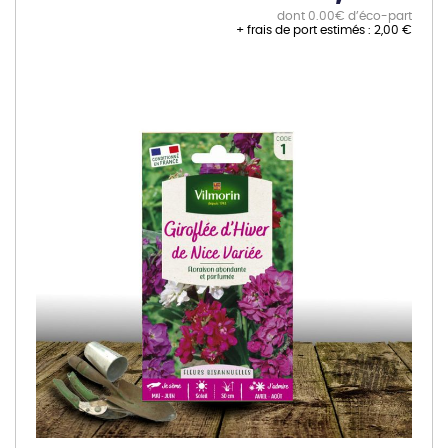
dont 0.00€ d’éco-part
+ frais de port estimés :
2,00 €
Skip
to
the
end
of
the
images
gallery