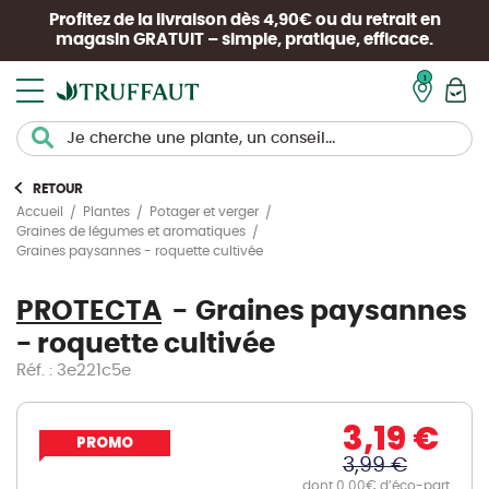
Profitez de la livraison dès 4,90€ ou du retrait en
magasin
GRATUIT
– simple, pratique, efficace.
Mon pan
RETOUR
Accueil
Plantes
Potager et verger
Graines de légumes et aromatiques
Graines paysannes - roquette cultivée
PROTECTA
Graines paysannes
- roquette cultivée
Réf. : 3e221c5e
3,19 €
PROMO
3,99 €
dont 0.00€ d’éco-part