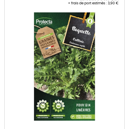
+ frais de port estimés :
3,90 €
Skip
to
the
end
of
the
images
gallery
Skip
to