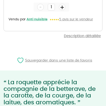
the
-
beginning
+
of
the
images
gallery
Vendu par
Anti nuisible
5 avis sur le vendeur
Description détaillée
Sauvegarder dans une liste de favoris
“
La roquette apprécie la
compagnie de la betterave, de
la carotte, de la courge, de la
”
laitue, des aromatiques.