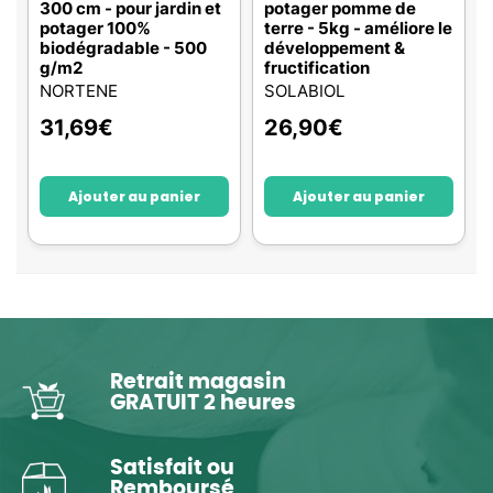
300 cm - pour jardin et
potager pomme de
potager 100%
terre - 5kg - améliore le
biodégradable - 500
développement &
g/m2
fructification
NORTENE
SOLABIOL
31,69
€
26,90
€
Ajouter au panier
Ajouter au panier
Retrait magasin
GRATUIT 2 heures
Satisfait ou
Remboursé