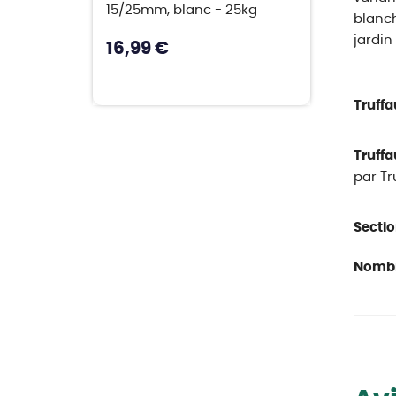
15/25mm, blanc - 25kg
blanch
jardin
16,99 €
Truffa
Truffa
par Tr
Sectio
Nombr