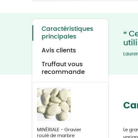
Skip
to
the
beginning
of
the
Caractéristiques
images
“
Ce
gallery
principales
util
Avis clients
Laure
Truffaut vous
recommande
Car
MINÉRIALE - Gravier
Le gra
roulé de marbre
varian