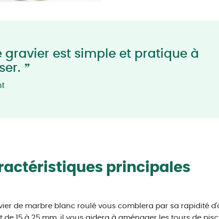
 gravier est simple et pratique à
”
iser.
nt
actéristiques principales
vier de marbre blanc roulé vous comblera par sa rapidité d
t de 15 à 25 mm, il vous aidera à aménager les tours de piscin