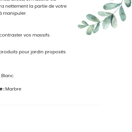
ra nettement la partie de votre
 à manipuler.
 contraster vos massifs.
roduits pour jardin proposés
:
Blanc
e :
Marbre