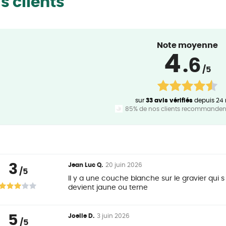
s clients
Note moyenne
4
.6
/5
sur
33 avis vérifiés
depuis 24
85% de nos clients recommandent
3
Jean Luc Q.
20 juin 2026
/5
Il y a une couche blanche sur le gravier qui s 
devient jaune ou terne
5
Joelle D.
3 juin 2026
/5