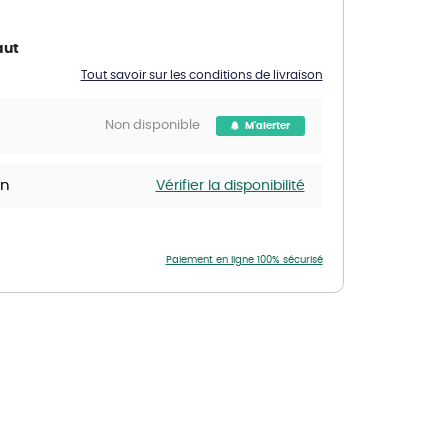
Nos marques de la nature
Découvrez nos marques
aut
Mon potager
Tout savoir sur les conditions de livraison
Nos marques de la nature
Non disponible
M'alerter
Ventes éphémères de plantes
in
Vérifier la disponibilité
Paiement en ligne 100% sécurisé