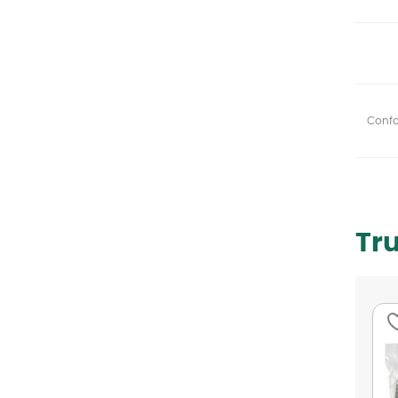
Confor
Tr