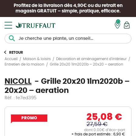
Profitez de la livraison dès 4,90€ ou du retrait en
magasin
GRATUIT
– simple, pratique, efficace.
Mon pan
RETOUR
Accueil
Maison & loisirs
Décoration et aménagement d'intérieur
Grille 20x20 1lm2020b – 20x20 – aeration
Entretien de la maison
NICOLL
Grille 20x20 1lm2020b –
20x20 – aeration
Réf. : fe7ed395
25,08 €
PROMO
27,59 €
dont 0.00€ d’éco-part
+ frais de port estimés :
6,90 €