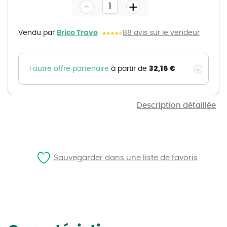
-
beginning
+
of
the
images
gallery
Vendu par
Brico Travo
88 avis sur le vendeur
32,16 €
1 autre offre partenaire
à partir de
Description détaillée
Sauvegarder dans une liste de favoris