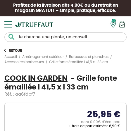
Profitez de la livraison dès 4,90€ ou du retrait en
magasin
GRATUIT
– simple, pratique, efficace.
Mon pan
RETOUR
Accueil
Aménagement extérieur
Barbecues et planchas
Grille fonte émaillée l 41,5 x l 33 cm
Accessoires barbecues
COOK IN GARDEN
Grille fonte
émaillée l 41,5 x l 33 cm
Réf. : aa6fdbf7
25,95 €
dont 0.00€ d’éco-part
+ frais de port estimés :
6,90 €