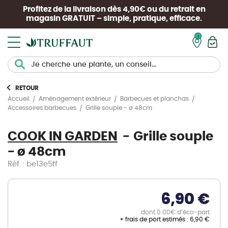
Profitez de la livraison dès 4,90€ ou du retrait en
magasin
GRATUIT
– simple, pratique, efficace.
Mon pan
RETOUR
Accueil
Aménagement extérieur
Barbecues et planchas
Grille souple - ø 48cm
Accessoires barbecues
COOK IN GARDEN
Grille souple
- ø 48cm
Réf. : be13e5ff
6,90 €
dont 0.00€ d’éco-part
+ frais de port estimés :
6,90 €