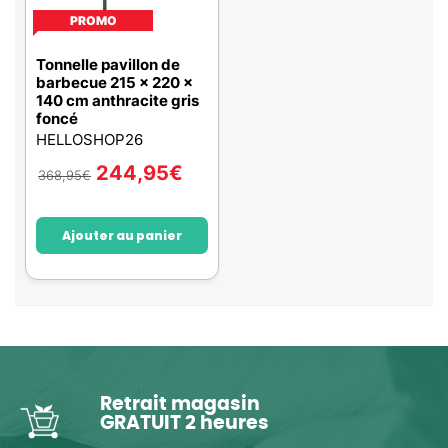
PROMO
Tonnelle pavillon de
barbecue 215 x 220 x
140 cm anthracite gris
foncé
HELLOSHOP26
244,95
€
368,95
€
Ajouter au panier
Retrait magasin
GRATUIT 2 heures