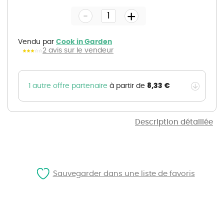
the
-
beginning
+
of
the
images
gallery
Vendu par
Cook in Garden
2 avis sur le vendeur
8,33 €
1 autre offre partenaire
à partir de
Description détaillée
Sauvegarder dans une liste de favoris