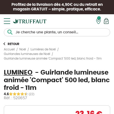
Profitez de la livraison dès 4,90€ ou du retrait en
magasin
GRATUIT
– simple, pratique, efficace.
Mon pan
RETOUR
Accueil
Noël
Lumières de Noël
Guirlandes lumineuses de Noël
Guirlande lumineuse animée 'Compact' 500 led, blanc froid - 11m
LUMINEO
Guirlande lumineuse
animée 'Compact' 500 led, blanc
froid - 11m
4.6
(22)
Réf. : 520657