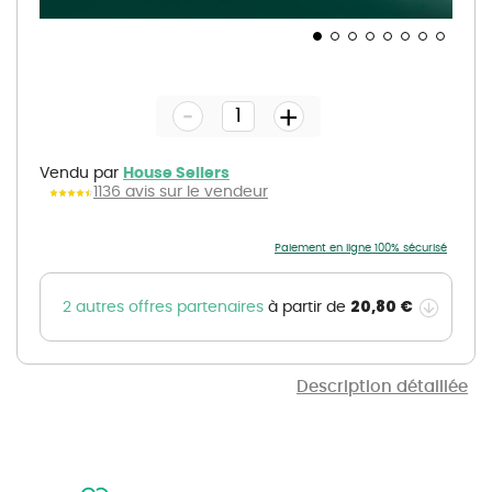
Skip
to
the
-
beginning
+
of
the
images
gallery
Vendu par
House Sellers
1136 avis sur le vendeur
Paiement en ligne 100% sécurisé
20,80 €
2 autres offres partenaires
à partir de
Description détaillée