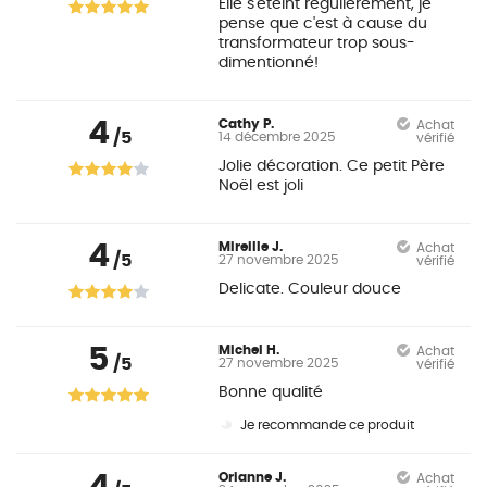
Elle s'éteint régulièrement, je
pense que c'est à cause du
transformateur trop sous-
dimentionné!
4
Cathy P.
Achat
/5
14 décembre 2025
vérifié
Jolie décoration. Ce petit Père
Noël est joli
4
Mireille J.
Achat
/5
27 novembre 2025
vérifié
Delicate. Couleur douce
5
Michel H.
Achat
/5
27 novembre 2025
vérifié
Bonne qualité
Je recommande ce produit
Orianne J.
Achat