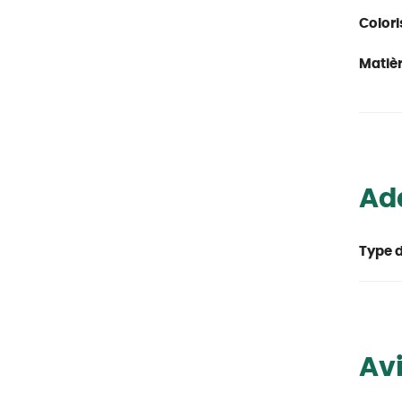
Colori
Matièr
Ada
Type d
Avi