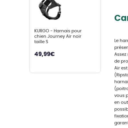
Car
KURGO - Harnais pour
chien Journey Air noir
Le har
taille S
présen
49,99
€
Assez 
de pro
Air es
(Ripst
harnai
(poitr
vous p
en out
possib
fixati
garant