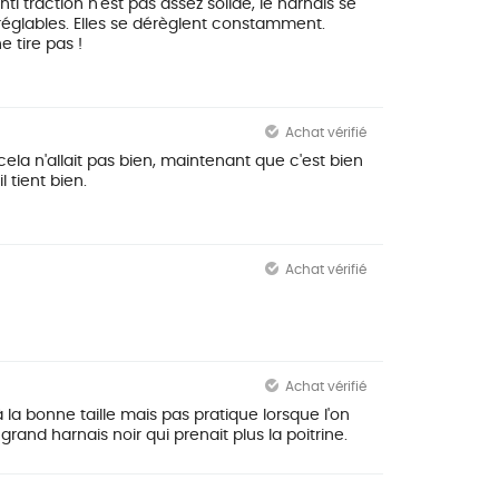
nti traction n'est pas assez solide, le harnais se
églables. Elles se dérèglent constamment.
e tire pas !
Achat vérifié
cela n'allait pas bien, maintenant que c'est bien
 tient bien.
Achat vérifié
Achat vérifié
 la bonne taille mais pas pratique lorsque l'on
grand harnais noir qui prenait plus la poitrine.