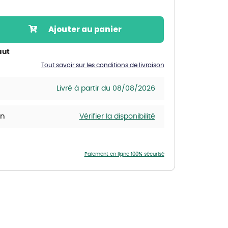
Nos marques de la nature
Découvrez nos marques
Ajouter au panier
Mon potager
Nos marques de la nature
aut
Tout savoir sur les conditions de livraison
Ventes éphémères de plantes
Livré à partir du 08/08/2026
in
Vérifier la disponibilité
Paiement en ligne 100% sécurisé