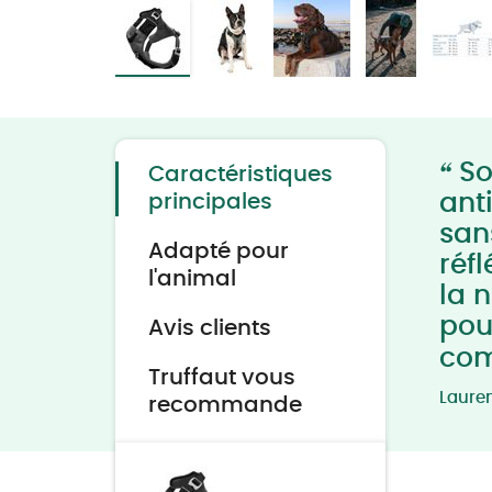
Skip
to
the
beginning
of
“
the
Sol
Caractéristiques
images
gallery
anti
principales
sans
Adapté pour
réf
l'animal
la 
pou
Avis clients
com
Truffaut vous
Laure
recommande