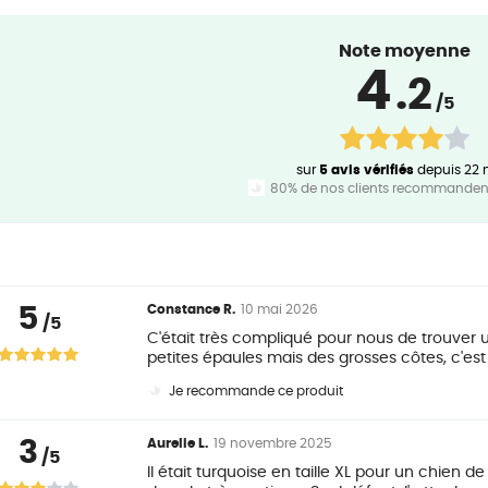
Note moyenne
4
.2
/5
sur
5 avis vérifiés
depuis 22 
80% de nos clients recommandent
5
Constance R.
10 mai 2026
/5
C'était très compliqué pour nous de trouver u
petites épaules mais des grosses côtes, c'est
Je recommande ce produit
3
Aurelie L.
19 novembre 2025
/5
Il était turquoise en taille XL pour un chien d