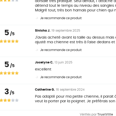
dorsale très pratique. Seul défaut, l' attache a
détend tout le temps au niveau des sangles r
Malgré tout, très bon harnais pour chien qui n
Je recommande ce produit
5
Sinicha J.
19 septembre 2025
/5
J'avais acheté avant la taille au dessus mais 
ajusté ma chienne est très à l'aise dedans et il
Je recommande ce produit
5
Jocelyne C.
13 juin 2025
/5
excellent
Je recommande ce produit
3
Catherine G.
16 septembre 2024
/5
Pas adapté pour ma petite chienne, il parait à
veut la porter par la poignet. Je préférais son 
Vérifiés par
TrustVille