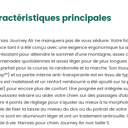
actéristiques principales
nais Journey AIr ne manquera pas de vous séduire. Votre f
ce tant il a été conçu avec une exigence ergonomique lui as
résistant pour atteindre le sommet d’une montagne, assez co
menades quotidiennes et assez léger pour de plus longues 
t parfait pour la course, la randonnée et la marche. Son tissu 
op™) et sa partie interne anti-transpirante est en tissu de 
s est matelassé et un renfort rembourré a été ajouté sur la 
ail) pour encore plus de confort. Une poignée est intégrée s
uisssiez extraire ou aider votre chien sur des passages d'o
re 4 points de réglage pour s’ajuster au mieux à la morpholog
le de fixer la laisse au niveau du dos ou du poitrail de votre
ons sont en aluminium léger et ont un traitement antirouille.
ie à vie. Harnais pour chien Journey Air noir taille S.