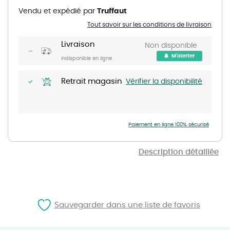
the
Vendu et expédié par
Truffaut
beginning
of
Tout savoir sur les conditions de livraison
the
images
gallery
Livraison
Non disponible
M'alerter
Indisponible en ligne
Retrait magasin
Vérifier la disponibilité
Paiement en ligne 100% sécurisé
Description détaillée
Sauvegarder dans une liste de favoris