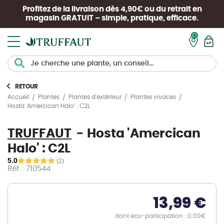
Profitez de la livraison dès 4,90€ ou du retrait en
magasin
GRATUIT
– simple, pratique, efficace.
Mon pan
RETOUR
Accueil
Plantes
Plantes d'extérieur
Plantes vivaces
Hosta 'Amercican Halo' : C2L
TRUFFAUT
Hosta 'Amercican
Halo' : C2L
5.0
(2)
Réf. : 710544
13,99 €
dont eco-participation : 0.00€