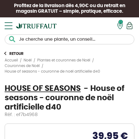
Profitez de la livraison dès 4,90€ ou du retrait en
magasin
GRATUIT
– simple, pratique, efficace.
Mon pan
RETOUR
Accueil
Noël
Plantes et couronnes de Noël
Couronnes de Noël
House of seasons - couronne de noël artificielle d40
HOUSE OF SEASONS
House of
seasons - couronne de noël
artificielle d40
Réf. : ef7b4968
39,95 €