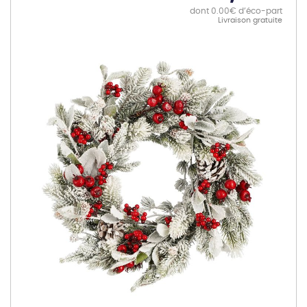
dont 0.00€ d’éco-part
Livraison gratuite
Skip
to
the
end
of
the
images
gallery