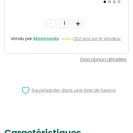
Skip
to
the
-
beginning
+
of
the
images
gallery
Vendu par
Maximondo
202 avis sur le vendeur
Description détaillée
Sauvegarder dans une liste de favoris