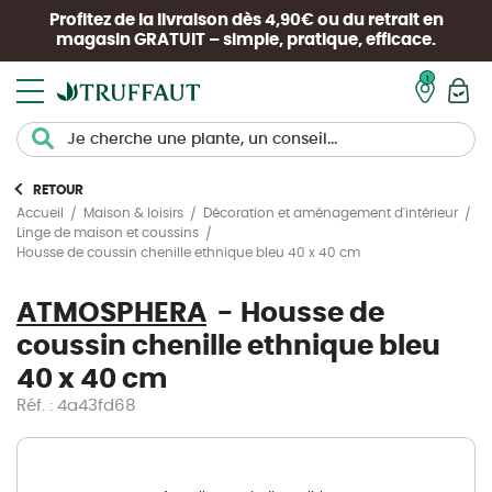
Profitez de la livraison dès 4,90€ ou du retrait en
magasin
GRATUIT
– simple, pratique, efficace.
Mon pan
RETOUR
Accueil
Maison & loisirs
Décoration et aménagement d'intérieur
Linge de maison et coussins
Housse de coussin chenille ethnique bleu 40 x 40 cm
ATMOSPHERA
Housse de
coussin chenille ethnique bleu
40 x 40 cm
Réf. : 4a43fd68