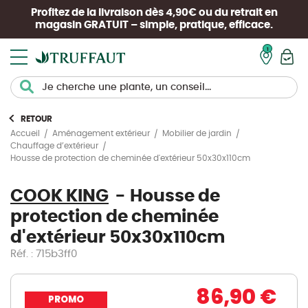
Profitez de la livraison dès 4,90€ ou du retrait en
magasin
GRATUIT
– simple, pratique, efficace.
Mon pan
RETOUR
Accueil
Aménagement extérieur
Mobilier de jardin
Chauffage d’extérieur
Housse de protection de cheminée d'extérieur 50x30x110cm
COOK KING
Housse de
protection de cheminée
d'extérieur 50x30x110cm
Réf. : 715b3ff0
86,90 €
PROMO