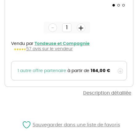
Skip
to
the
-
beginning
+
of
the
images
gallery
Vendu par
Tondeuse et Compagnie
57 avis sur le vendeur
164,00 €
1 autre offre partenaire
à partir de
Description détaillée
Sauvegarder dans une liste de favoris