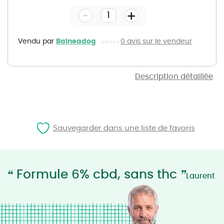
the
-
beginning
+
of
the
images
gallery
Vendu par
Balneadog
0 avis sur le vendeur
Description détaillée
Sauvegarder dans une liste de favoris
“
”
Formule 6% cbd, sans thc
Laurent