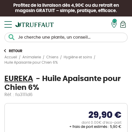
Profitez de la livraison dès 4,90€ ou du retrait en
magasin
GRATUIT
– simple, pratique, efficace.
Mon pan
RETOUR
Accueil
Animalerie
Chiens
Hygiène et soins
Huile Apaisante pour Chien 6%
EUREKA
Huile Apaisante pour
Chien 6%
Réf. : fa3111d6
29,90 €
dont 0.00€ d’éco-part
+ frais de port estimés :
5,90 €