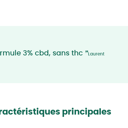
”
rmule 3% cbd, sans thc
Laurent
actéristiques principales