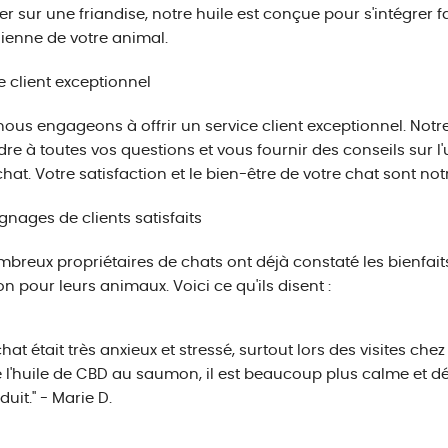
r sur une friandise, notre huile est conçue pour s'intégrer 
ienne de votre animal.
e client exceptionnel
ous engageons à offrir un service client exceptionnel. Notr
re à toutes vos questions et vous fournir des conseils sur l'u
chat. Votre satisfaction et le bien-être de votre chat sont not
nages de clients satisfaits
breux propriétaires de chats ont déjà constaté les bienfait
 pour leurs animaux. Voici ce qu'ils disent :
hat était très anxieux et stressé, surtout lors des visites chez
ise l'huile de CBD au saumon, il est beaucoup plus calme et dét
duit." - Marie D.