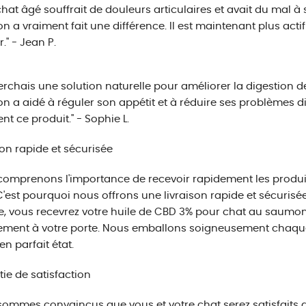
hat âgé souffrait de douleurs articulaires et avait du mal à 
 a vraiment fait une différence. Il est maintenant plus ac
r." - Jean P.
erchais une solution naturelle pour améliorer la digestion d
 a aidé à réguler son appétit et à réduire ses problèmes 
nt ce produit." - Sophie L.
son rapide et sécurisée
omprenons l'importance de recevoir rapidement les produit
C'est pourquoi nous offrons une livraison rapide et sécuris
, vous recevrez votre huile de CBD 3% pour chat au saumon 
ement à votre porte. Nous emballons soigneusement chaque 
en parfait état.
ie de satisfaction
ommes convaincus que vous et votre chat serez satisfaits 