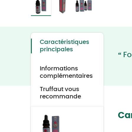
Skip
to
the
beginning
of
the
Caractéristiques
images
gallery
principales
“
Fo
Informations
complémentaires
Truffaut vous
recommande
Car