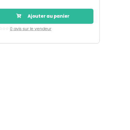
Nos marques de la nature
Découvrez nos marques
Ajouter au panier
Mon potager
Nos marques de la nature
0 avis sur le vendeur
Ventes éphémères de plantes