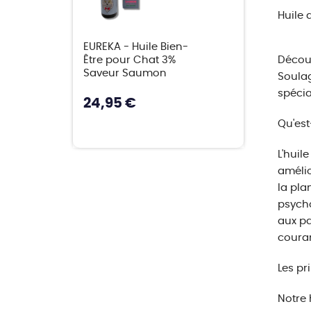
Huile 
EUREKA - Huile Bien-
Être pour Chat 3%
Découv
Saveur Saumon
Soulag
spécia
24,95 €
Qu'est
L'huil
amélio
la pla
psycho
aux pa
couran
Les pr
Notre 