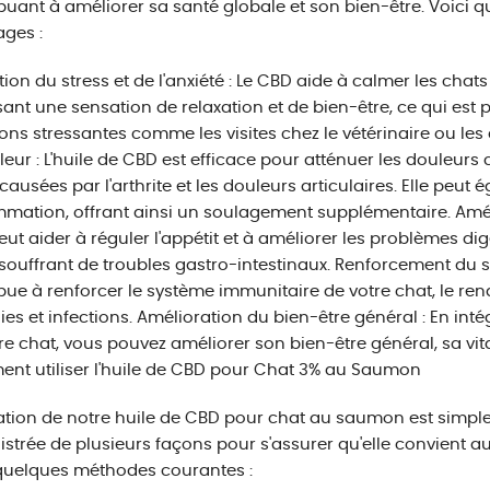
buant à améliorer sa santé globale et son bien-être. Voici 
ges :
ion du stress et de l'anxiété : Le CBD aide à calmer les chats
sant une sensation de relaxation et de bien-être, ce qui est p
ions stressantes comme les visites chez le vétérinaire ou l
leur : L'huile de CBD est efficace pour atténuer les douleurs
 causées par l'arthrite et les douleurs articulaires. Elle peut
ammation, offrant ainsi un soulagement supplémentaire. Améli
ut aider à réguler l'appétit et à améliorer les problèmes dige
souffrant de troubles gastro-intestinaux. Renforcement du 
bue à renforcer le système immunitaire de votre chat, le ren
es et infections. Amélioration du bien-être général : En inté
re chat, vous pouvez améliorer son bien-être général, sa vital
t utiliser l'huile de CBD pour Chat 3% au Saumon
isation de notre huile de CBD pour chat au saumon est simple 
strée de plusieurs façons pour s'assurer qu'elle convient au
quelques méthodes courantes :