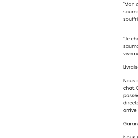
"Mon c
saumon
souffri
"Je ch
saumon
viveme
Livrai
Nous c
chat. 
passée
direct
arrive 
Garant
Nous s