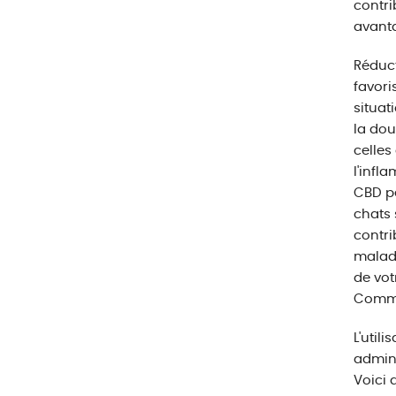
contri
avanta
Réduct
favori
situat
la dou
celles
l'infl
CBD pe
chats 
contri
maladi
de vot
Commen
L'util
admini
Voici 