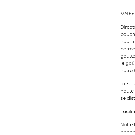
Métho
Direct
bouche
nourri
permet
goutte
le goû
notre
Lorsqu
haute 
se dis
Facilit
Notre 
donner