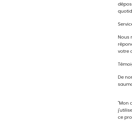
dépose
quotid
Servic
Nous n
répond
votre 
Témoig
De nom
saumon
"Mon c
j'util
ce pro