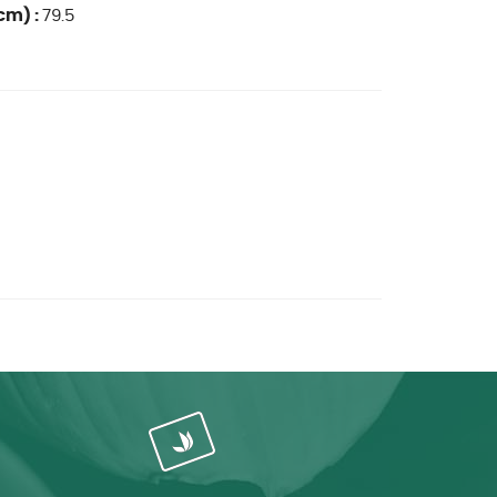
cm) :
79.5