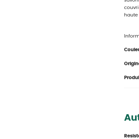
savonn
couvri
haute 
Inform
Couleu
Origin
Produit
Aut
Resist