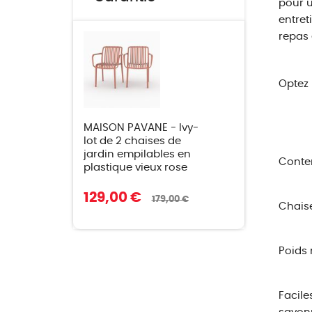
pour u
entret
repas 
Optez 
MAISON PAVANE - Ivy-
lot de 2 chaises de
jardin empilables en
Conte
plastique vieux rose
129,00 €
179,00 €
Chaise
Poids 
Facile