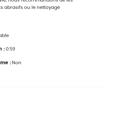
e vie, nous recommandons de les
its abrasifs ou le nettoyage
able
n :
0.59
ême :
Non