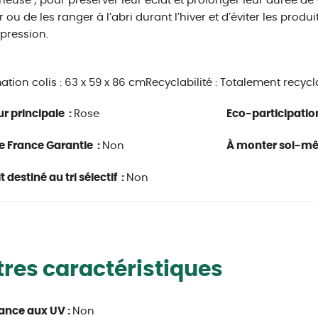
euse ; pour préserver leur éclat et prolonger leur durée d
r ou de les ranger à l’abri durant l’hiver et d’éviter les produ
pression.
ation colis :
63 x 59 x 86 cm
Recyclabilité : Totalement recycl
r principale :
Rose
Eco-participatio
e France Garantie :
Non
À monter soi-m
 destiné au tri sélectif :
Non
res caractéristiques
ance aux UV :
Non