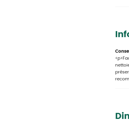
In
Consei
<p>Fac
nettoi
préser
recom
Di