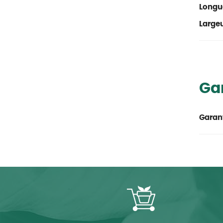
Longu
Large
Ga
Garant