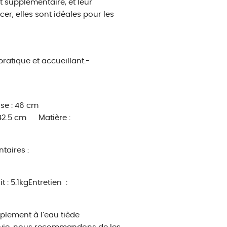
 supplémentaire, et leur
cer, elles sont idéales pour les
pratique et accueillant.
-
ise : 46 cm
 42.5 cm
Matière :
taires :
: 5.1kgEntretien :
mplement à l’eau tiède