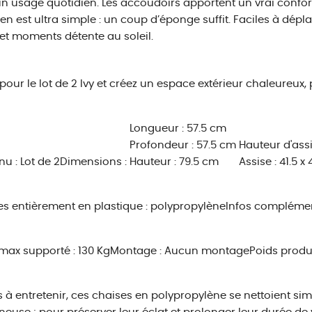
n usage quotidien. Les accoudoirs apportent un vrai confort
ien est ultra simple : un coup d’éponge suffit. Faciles à dépla
et moments détente au soleil.
pour le lot de 2 Ivy et créez un espace extérieur chaleureux, 
Longueur : 57.5 cm
Profondeur : 57.5 cm
Hauteur d'ass
nu :
Lot de 2
Dimensions :
Hauteur : 79.5 cm
Assise : 41.5 x
s entièrement en plastique : polypropylène
Infos complémen
max supporté : 130 Kg
Montage : Aucun montagePoids produit 
s à entretenir, ces chaises en polypropylène se nettoient si