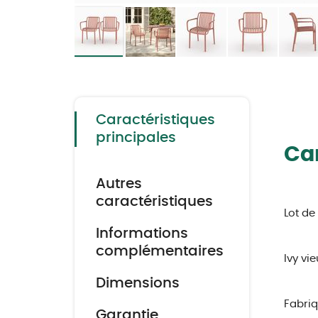
Skip
to
the
beginning
of
the
Caractéristiques
images
gallery
principales
Car
Autres
caractéristiques
Lot de
Informations
complémentaires
Ivy vi
Dimensions
Fabriq
Garantie