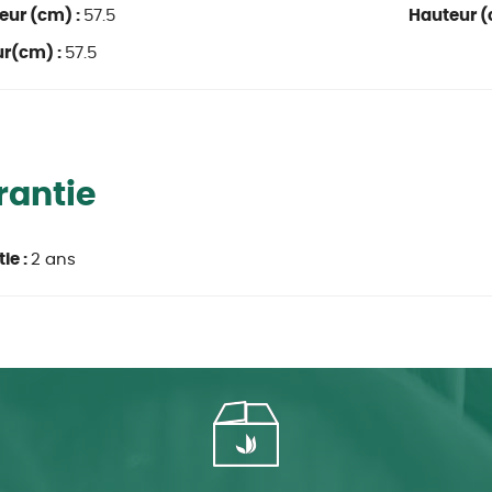
eur (cm) :
57.5
Hauteur (
ur(cm) :
57.5
rantie
ie :
2 ans