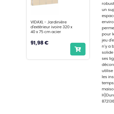
robust
un sup
espace
enviro
VIDAXL - Jardinière
d'extérieur ivoire 320 x
permet
40 x 75 cm acier
pour l
jeu d'
91,98 €
n’y a 
solide
ses li
décora
utilis
les in
temps 
maison
H)Dura
872136