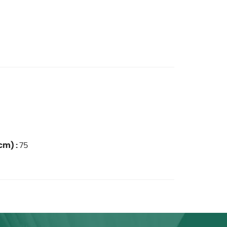
cm) :
75