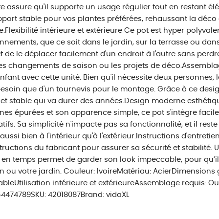
e assure qu'il supporte un usage régulier tout en restant élé
port stable pour vos plantes préférées, rehaussant la déco 
.Flexibilité intérieure et extérieure Ce pot est hyper polyvalen
nnements, que ce soit dans le jardin, sur la terrasse ou dan
 de le déplacer facilement d'un endroit à l'autre sans perdre
es changements de saison ou les projets de déco.Assemblag
enfant avec cette unité. Bien qu'il nécessite deux personnes, le
besoin que d'un tournevis pour le montage. Grâce à ce desi
 et stable qui va durer des années.Design moderne esthétiqu
gnes épurées et son apparence simple, ce pot s'intègre facil
tifs. Sa simplicité n'impacte pas sa fonctionnalité, et il res
e aussi bien à l'intérieur qu'à l'extérieur.Instructions d'entret
structions du fabricant pour assurer sa sécurité et stabilité. 
en temps permet de garder son look impeccable, pour qu’il 
 ou votre jardin. Couleur: IvoireMatériau: AcierDimensions gl
bleUtilisation intérieure et extérieureAssemblage requis: OuiL
4474789SKU: 42018087Brand: vidaXL