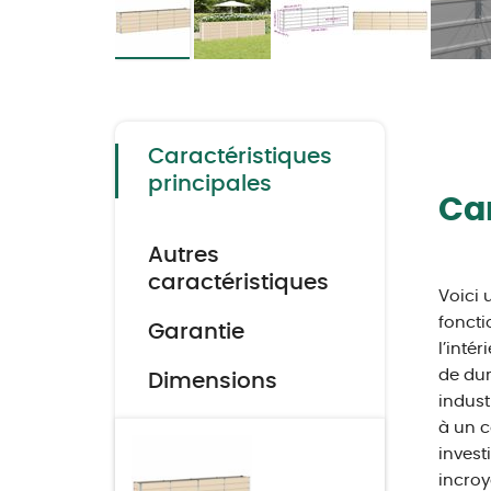
Skip
to
the
beginning
of
the
Caractéristiques
images
gallery
principales
Car
Autres
caractéristiques
Voici 
foncti
Garantie
l’inté
de dur
Dimensions
indust
à un c
invest
incroy