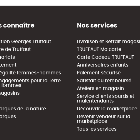
 connaître
Nos services
tion Georges Truffaut
Livraison et Retrait magas
re de Truffaut
TRUFFAUT Ma carte
nariats
Carte Cadeau TRUFFAUT
tement
Anniversaires enfants
 égalité femmes-hommes
Paiement sécurisé
ngagements pour la Terre
Satisfait ou remboursé
s Hommes
Ateliers en magasin
agasins
Service clients sourds et
malentendants
arques de la nature
Découvrir la marketplace
arques
Devenir vendeur sur la
marketplace
Tous les services