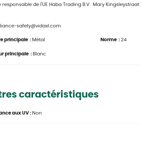
e responsable de l'UE
Haba Trading B.V.
Mary Kingsleystraat
iance-safety@vidaxl.com
e principale :
Métal
Norme :
24
r principale :
Blanc
res caractéristiques
ance aux UV :
Non