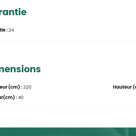
rantie
ie :
24
mensions
eur (cm) :
320
Hauteur (
ur(cm) :
40