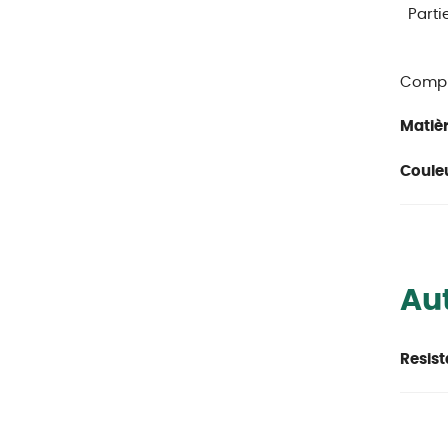
Parti
Compl
Matièr
Couleu
Aut
Resist