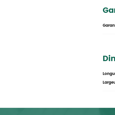
Ga
Garant
Di
Longu
Large