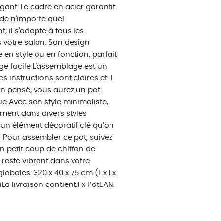
gant. Le cadre en acier garantit
de n'importe quel
t, il s'adapte à tous les
s votre salon. Son design
 en style ou en fonction, parfait
e facile L'assemblage est un
s instructions sont claires et il
gn pensé, vous aurez un pot
e Avec son style minimaliste,
ement dans divers styles
te un élément décoratif clé qu’on
ien Pour assembler ce pot, suivez
Un petit coup de chiffon de
reste vibrant dans votre
obales: 320 x 40 x 75 cm (L x l x
a livraison contient:1 x PotEAN: