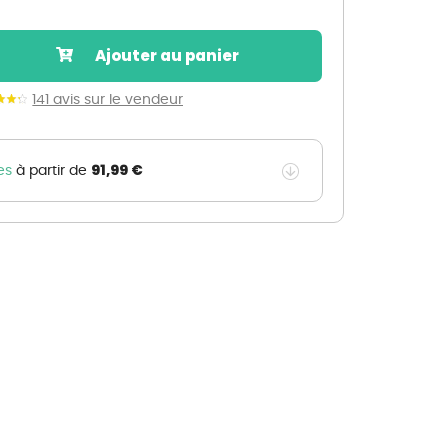
Nos marques de la nature
Découvrez nos marques
Ajouter au panier
Mon potager
Nos marques de la nature
141 avis sur le vendeur
Ventes éphémères de plantes
91,99 €
es
à partir de