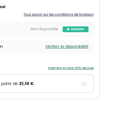
aut
Nos marques de la nature
Découvrez nos marques
Tout savoir sur les conditions de livraison
Mon potager
Nos marques de la nature
Non disponible
M'alerter
Ventes éphémères de plantes
in
Vérifier la disponibilité
Paiement en ligne 100% sécurisé
21,10 €
 partir de