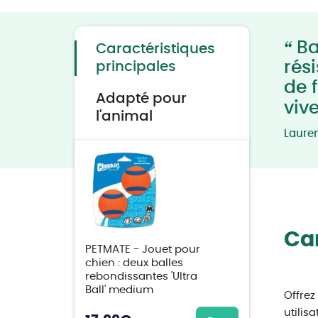
to
the
beginning
of
“
the
Ba
Caractéristiques
images
gallery
rés
principales
de 
Adapté pour
viv
l'animal
Laure
Car
PETMATE - Jouet pour
chien : deux balles
rebondissantes 'Ultra
Ball' medium
Offrez
utilis