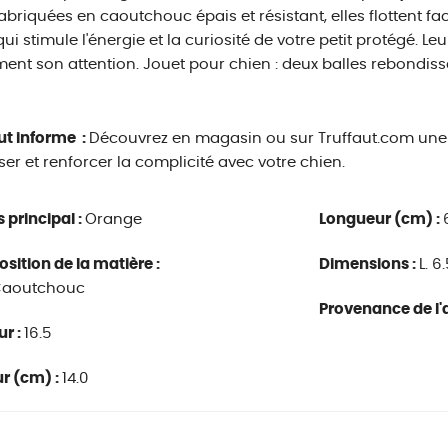
Fabriquées en caoutchouc épais et résistant, elles flottent f
qui stimule l'énergie et la curiosité de votre petit protégé. Leu
ment son attention. Jouet pour chien : deux balles rebondissa
ut informe :
Découvrez en magasin ou sur Truffaut.com une 
er et renforcer la complicité avec votre chien.
s principal :
Orange
Longueur (cm) :
ition de la matière :
Dimensions :
L. 6
Caoutchouc
Provenance de l'a
r :
16.5
r (cm) :
14.0