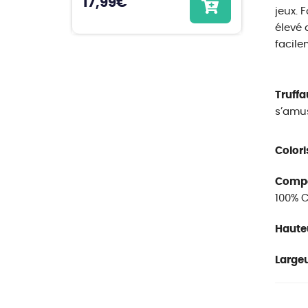
17,99
€
jeux. 
élevé 
facile
Truffa
s’amus
Colori
Compos
100% 
Hauteu
Largeu