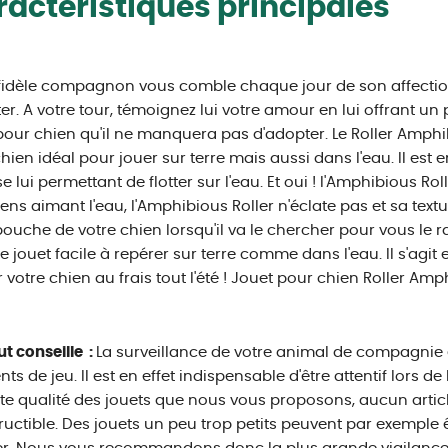
actéristiques principales
fidèle compagnon vous comble chaque jour de son affectio
r. A votre tour, témoignez lui votre amour en lui offrant un
pour chien qu'il ne manquera pas d'adopter. Le Roller Amphi
hien idéal pour jouer sur terre mais aussi dans l'eau. Il est 
 lui permettant de flotter sur l'eau. Et oui ! l'Amphibious Rol
iens aimant l'eau, l'Amphibious Roller n'éclate pas et sa tex
bouche de votre chien lorsqu'il va le chercher pour vous le 
e jouet facile à repérer sur terre comme dans l'eau. Il s'agit 
votre chien au frais tout l'été ! Jouet pour chien Roller Amphibi
ut conseille :
La surveillance de votre animal de compagni
s de jeu. Il est en effet indispensable d'être attentif lors de 
te qualité des jouets que nous vous proposons, aucun articl
ructible. Des jouets un peu trop petits peuvent par exemple 