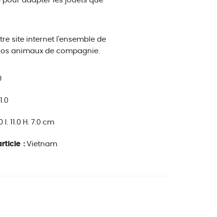
pour adapter les jouets que
re site internet l'ensemble de
 nos animaux de compagnie.
0
11.0
.0 l. 11.0 H. 7.0 cm
rticle :
Vietnam