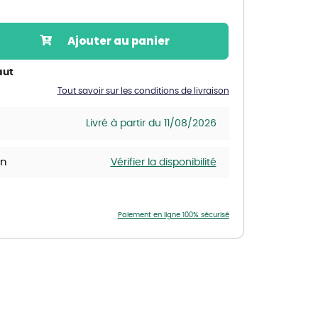
Nos marques de la nature
Découvrez nos marques
Ajouter au panier
Mon potager
Nos marques de la nature
aut
Tout savoir sur les conditions de livraison
Ventes éphémères de plantes
Livré à partir du 11/08/2026
in
Vérifier la disponibilité
Paiement en ligne 100% sécurisé