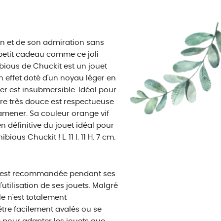
n et de son admiration sans
 petit cadeau comme ce joli
bious de Chuckit est un jouet
en effet doté d'un noyau léger en
ler est insubmersible. Idéal pour
ture très douce est respectueuse
ramener. Sa couleur orange vif
en définitive du jouet idéal pour
ous Chuckit ! L. 11 l. 11 H. 7 cm.
e est recommandée pendant ses
l'utilisation de ses jouets. Malgré
e n'est totalement
être facilement avalés ou se