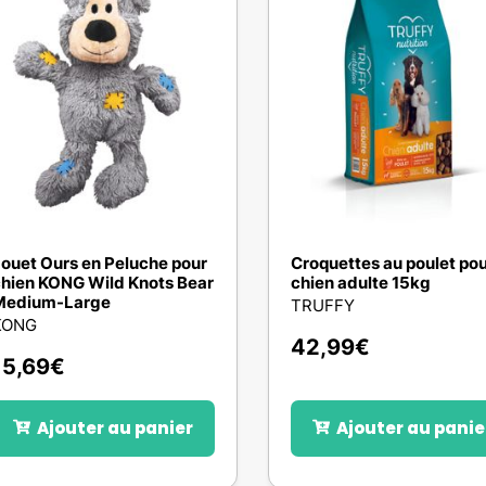
ouet Ours en Peluche pour
Croquettes au poulet po
hien KONG Wild Knots Bear
chien adulte 15kg
Medium-Large
TRUFFY
KONG
42,99
€
15,69
€
Ajouter au panier
Ajouter au panie