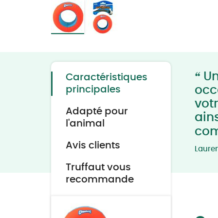
Skip
to
the
beginning
of
“
the
Un
Caractéristiques
images
gallery
occ
principales
vot
Adapté pour
ain
l'animal
com
Avis clients
Laure
Truffaut vous
recommande