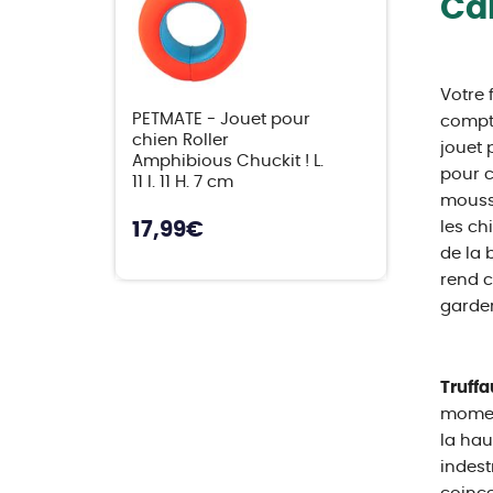
Car
Votre 
PETMATE - Jouet pour
compte
chien Roller
jouet 
Amphibious Chuckit ! L.
pour c
11 l. 11 H. 7 cm
mousse
17,99
€
les ch
de la 
rend c
garder 
Truffa
moment
la hau
indest