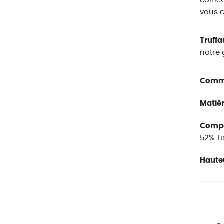
coince
vous c
Truffa
notre 
Comme
Matièr
Compos
52% T
Hauteu