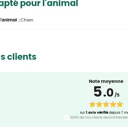
pté pour l'animal
'animal :
Chien
s clients
Note moyenne
5
.0
/5
sur
1 avis vérifié
depuis 7 m
100% de nos clients recommandent