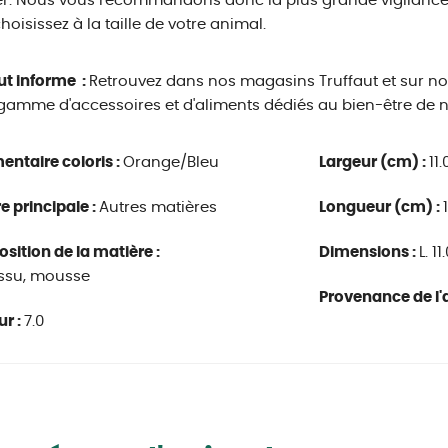
r. Nous vous recommandons donc la plus grande vigilance 
hoisissez à la taille de votre animal.
ut informe :
Retrouvez dans nos magasins Truffaut et sur not
gamme d'accessoires et d'aliments dédiés au bien-être de
ntaire coloris :
Orange/Bleu
Largeur (cm) :
11.
e principale :
Autres matières
Longueur (cm) :
ition de la matière :
Dimensions :
L. 11
issu, mousse
Provenance de l'a
r :
7.0