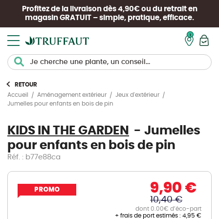
Profitez de la livraison dès 4,90€ ou du retrait en
magasin
GRATUIT
– simple, pratique, efficace.
Mon pan
RETOUR
Accueil
Aménagement extérieur
Jeux d'extérieur
Jumelles pour enfants en bois de pin
KIDS IN THE GARDEN
Jumelles
pour enfants en bois de pin
Réf. : b77e88ca
9,90 €
PROMO
10,40 €
dont 0.00€ d’éco-part
+ frais de port estimés :
4,95 €