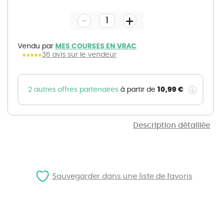
to
the
-
beginning
+
of
the
images
gallery
Vendu par
MES COURSES EN VRAC
36 avis sur le vendeur
10,99 €
2 autres offres partenaires
à partir de
Description détaillée
Sauvegarder dans une liste de favoris