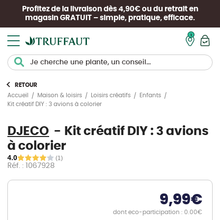
Profitez de la livraison dès 4,90€ ou du retrait en
magasin
GRATUIT
– simple, pratique, efficace.
Mon pan
RETOUR
Accueil
Maison & loisirs
Loisirs créatifs
Enfants
Kit créatif DIY : 3 avions à colorier
DJECO
Kit créatif DIY : 3 avions
à colorier
4.0
(1)
Réf. : 1067928
9,99
€
dont eco-participation : 0.00€