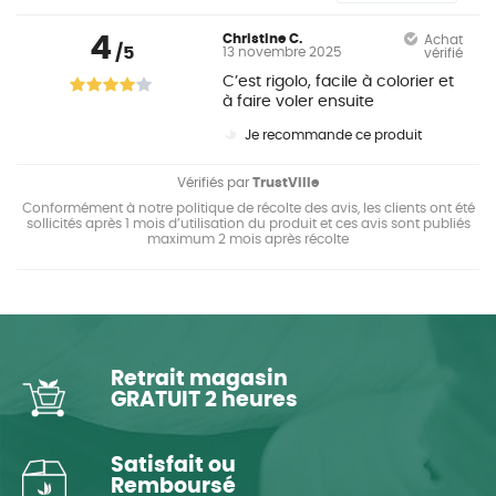
4
Christine C.
Achat
/5
13 novembre 2025
vérifié
C’est rigolo, facile à colorier et
à faire voler ensuite
Je recommande ce produit
Vérifiés par
TrustVille
Conformément à notre politique de récolte des avis, les clients ont été
sollicités après 1 mois d’utilisation du produit et ces avis sont publiés
maximum 2 mois après récolte
Retrait magasin
GRATUIT 2 heures
Satisfait ou
Remboursé