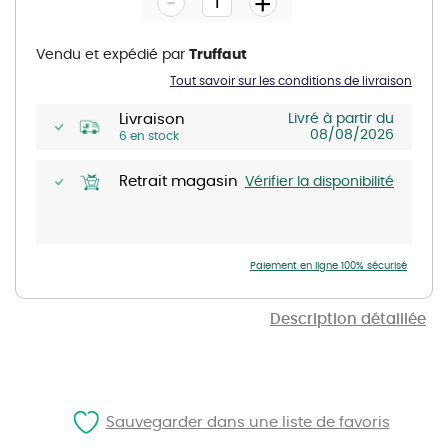
-
+
of
the
images
gallery
Vendu et expédié par
Truffaut
Tout savoir sur les conditions de livraison
Livraison
Livré à partir du
08/08/2026
6 en stock
Retrait magasin
Vérifier la disponibilité
Paiement en ligne 100% sécurisé
Description détaillée
Sauvegarder dans une liste de favoris