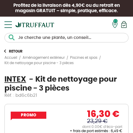
Profitez de la livraison dès 4,90€ ou du retrait en
magasin
GRATUIT
– simple, pratique, efficace.
Mon pan
RETOUR
Accueil
Aménagement extérieur
Piscines et spas
Kit de nettoyage pour piscine - 3 pièces
INTEX
Kit de nettoyage pour
piscine - 3 pièces
Réf. : bd6c6b21
16,30 €
PROMO
23,29 €
dont 0.00€ d’éco-part
+ frais de port estimés :
6,49 €