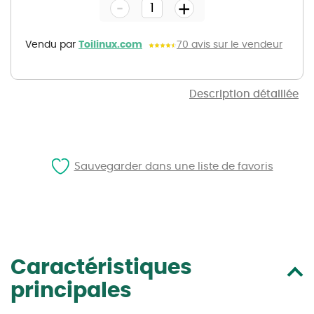
-
beginning
+
of
the
images
gallery
Vendu par
Toilinux.com
70 avis sur le vendeur
Description détaillée
Sauvegarder dans une liste de favoris
Caractéristiques
principales