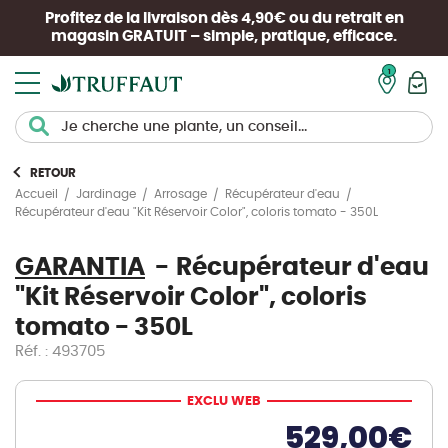
Profitez de la livraison dès 4,90€ ou du retrait en
magasin
GRATUIT
– simple, pratique, efficace.
Mon pan
RETOUR
Accueil
Jardinage
Arrosage
Récupérateur d'eau
Récupérateur d'eau "Kit Réservoir Color", coloris tomato - 350L
GARANTIA
Récupérateur d'eau
"Kit Réservoir Color", coloris
tomato - 350L
Réf. : 493705
EXCLU WEB
529,00
€