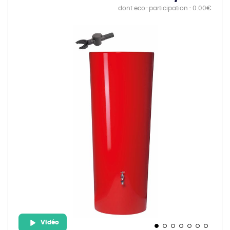
dont eco-participation : 0.00€
Skip
to
the
end
of
the
images
gallery
Vidéo