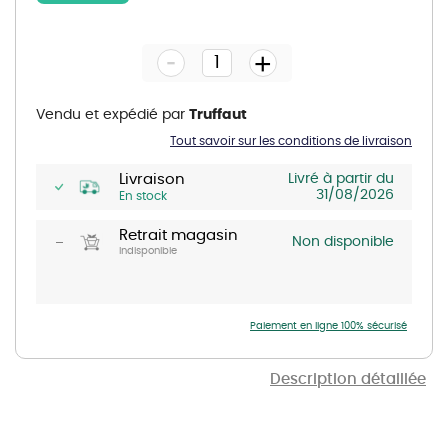
Skip
to
the
-
beginning
+
of
the
images
gallery
Vendu et expédié par
Truffaut
Tout savoir sur les conditions de livraison
Livraison
Livré à partir du
31/08/2026
En stock
Retrait magasin
Non disponible
Indisponible
Paiement en ligne 100% sécurisé
Description détaillée