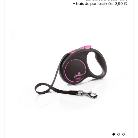
+ frais de port estimés :
3,90 €
Skip
to
the
end
of
the
images
gallery