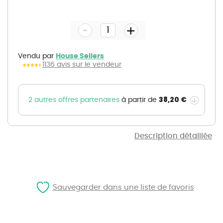
Skip
to
the
-
beginning
+
of
the
images
gallery
Vendu par
House Sellers
1136 avis sur le vendeur
38,20 €
2 autres offres partenaires
à partir de
Description détaillée
Sauvegarder dans une liste de favoris