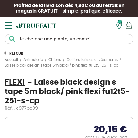
Profitez de la livraison dès 4,90€ ou du retrait en
magasin
GRATUIT
– simple, pratique, efficace.
Mon pan
RETOUR
Accueil
Animalerie
Chiens
Colliers, laisses et vêtements
Laisse black design s tape 5m black/ pink flexi fu12t5-251-s-cp
FLEXI
Laisse black design s
tape 5m black/ pink flexi fu12t5-
251-s-cp
Réf. : e977be99
20,15 €
dont 0.00€ d’éco-part