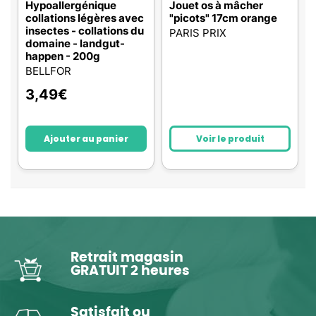
Hypoallergénique
Jouet os à mâcher
collations légères avec
"picots" 17cm orange
insectes - collations du
PARIS PRIX
domaine - landgut-
happen - 200g
BELLFOR
3,49
€
Ajouter au panier
Voir le produit
Retrait magasin
GRATUIT 2 heures
Satisfait ou