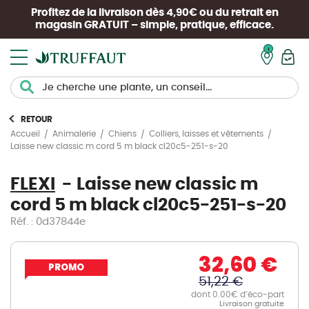
Profitez de la livraison dès 4,90€ ou du retrait en
magasin
GRATUIT
– simple, pratique, efficace.
Mon pan
RETOUR
Accueil
Animalerie
Chiens
Colliers, laisses et vêtements
Laisse new classic m cord 5 m black cl20c5-251-s-20
FLEXI
Laisse new classic m
cord 5 m black cl20c5-251-s-20
Réf. : 0d37844e
32,60 €
PROMO
51,22 €
dont 0.00€ d’éco-part
Livraison gratuite