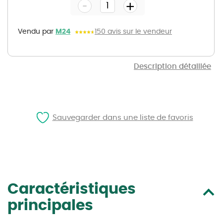
-
beginning
+
of
the
images
gallery
Vendu par
M24
150 avis sur le vendeur
Description détaillée
Sauvegarder dans une liste de favoris
Caractéristiques
principales