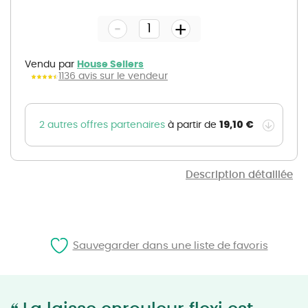
to
the
-
beginning
+
of
the
images
gallery
Vendu par
House Sellers
1136 avis sur le vendeur
19,10 €
2 autres offres partenaires
à partir de
Description détaillée
Sauvegarder dans une liste de favoris