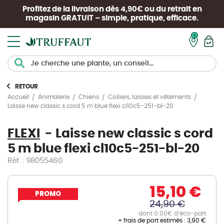
Profitez de la livraison dès 4,90€ ou du retrait en
magasin
GRATUIT
– simple, pratique, efficace.
Mon pan
RETOUR
Accueil
Animalerie
Chiens
Colliers, laisses et vêtements
Laisse new classic s cord 5 m blue flexi cl10c5-251-bl-20
FLEXI
Laisse new classic s cord
5 m blue flexi cl10c5-251-bl-20
Réf. : 98055460
15,10 €
PROMO
24,90 €
dont 0.00€ d’éco-part
+ frais de port estimés :
3,90 €