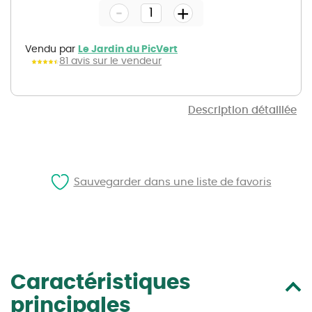
-
beginning
+
of
the
images
gallery
Vendu par
Le Jardin du PicVert
81 avis sur le vendeur
Description détaillée
Sauvegarder dans une liste de favoris
Caractéristiques
principales