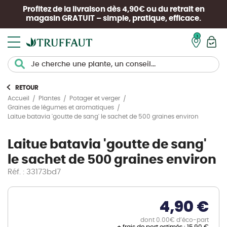
Profitez de la livraison dès 4,90€ ou du retrait en
magasin
GRATUIT
– simple, pratique, efficace.
Mon pan
RETOUR
Accueil
Plantes
Potager et verger
Graines de légumes et aromatiques
Laitue batavia 'goutte de sang' le sachet de 500 graines environ
Laitue batavia 'goutte de sang'
le sachet de 500 graines environ
Réf. : 33173bd7
4,90 €
dont 0.00€ d’éco-part