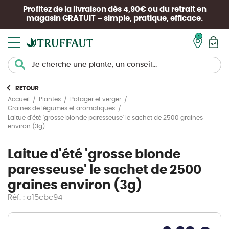
Profitez de la livraison dès 4,90€ ou du retrait en
magasin
GRATUIT
– simple, pratique, efficace.
Mon pan
RETOUR
Accueil
Plantes
Potager et verger
Graines de légumes et aromatiques
Laitue d'été 'grosse blonde paresseuse' le sachet de 2500 graines
environ (3g)
Laitue d'été 'grosse blonde
paresseuse' le sachet de 2500
graines environ (3g)
Réf. : a15cbc94