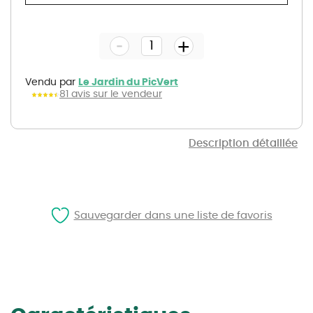
Skip
to
the
-
beginning
+
of
the
images
gallery
Vendu par
Le Jardin du PicVert
81 avis sur le vendeur
Description détaillée
Sauvegarder dans une liste de favoris