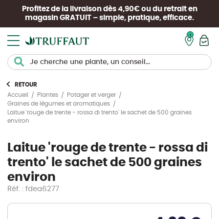
Profitez de la livraison dès 4,90€ ou du retrait en
magasin
GRATUIT
– simple, pratique, efficace.
Mon pan
RETOUR
Accueil
Plantes
Potager et verger
Graines de légumes et aromatiques
Laitue 'rouge de trente - rossa di trento' le sachet de 500 graines
environ
Laitue 'rouge de trente - rossa di
trento' le sachet de 500 graines
environ
Réf. : fdea6277