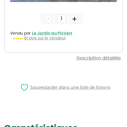
Skip
to
the
-
beginning
+
of
the
images
gallery
Vendu par
Le Jardin du PicVert
81 avis sur le vendeur
Description détaillée
Sauvegarder dans une liste de favoris